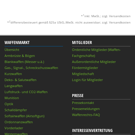
1
*
inkl. MwSt.; zzgl. Versandkosten
2
*
differenzbesteuert gemäß §25a UStG.;MwSt. nicht ausweisbar; zzgl. Versandkosten
WAFFENMARKT
MITGLIEDER
Übersicht
Ordentliche Mitglieder (Waffen-
Armbrüste & Bögen
Fachgeschäfte)
Blankwaffen (Messer u.ä.)
Außerordentliche Mitglieder
Gas-, Signal-, Schreckschusswaffen
Fördermitglieder
Kurzwaffen
Mitgliedschaft
Deko- & Salutwaffen
Login für Mitglieder
Langwaffen
Luftdruck- und CO2-Waffen
PRESSE
Munition
Pressekontakt
Optik
Pressemeldungen
Schalldämpfer
Waffenrechts-FAQ
Softairwaffen (Airsoftgun)
Ordonnanzwaffen
Vorderlader
INTERESSENVERTRETUNG
Westernwaffen