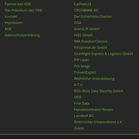
Partner des VDB
CarFleet24
Das Präsidium des VDB
CRONBANK AG
Kontakt
Der Sicherheits-Checker
Impressum
GGA
AGB
GrantLift GmbH
Datenschutzerklärung
HQS GmbH
IWA OutdoorClassics
KVoptimal.de GmbH
OverNight Express & Logistics GmbH
PiP Laser
Pro Image
ProvenExpert
Rechtliche Unterstützung
A.T.U.
BSG-Wüst Data Security GmbH
DPD
First Data
Handelsverband Hessen
Landbell AG
Rheinischer-Inkassodienst e.K.
Zukos