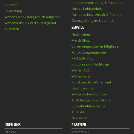
Interessenvertretung & Positionen
Zubehör
Unsere Lobbyarbeit
Bekleidung
Fachausschuss Airsoft & Paintball
Waffensuche - Kaufgesuch aufgeben
Gesetzgebung im Überblick
Waffenverkauf - Verkaufsangebot
SERVICE
aufgeben
Nachrichten
Merch-Shop
Vorteilsangebote für Mitglieder
Fortbildungsangebote
PROGUN Blog
Jobbörse und Nachfolge
Waffen-ABC
Waffenrecht
Rund um den Waffenkauf
Beschussämter
Waffensachverständige
Ausbildungsmöglichkeiten
Erbwaffenblockierung
A.E.C.A.C.
Newsletter
ÜBER UNS
PARTNER
Der VDB
Ampere AG