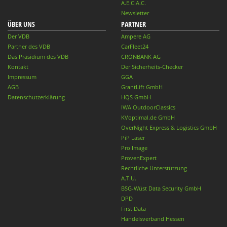
A.E.C.A.C.
Newsletter
ÜBER UNS
PARTNER
Der VDB
Ampere AG
Partner des VDB
CarFleet24
Das Präsidium des VDB
CRONBANK AG
Kontakt
Der Sicherheits-Checker
Impressum
GGA
AGB
GrantLift GmbH
Datenschutzerklärung
HQS GmbH
IWA OutdoorClassics
KVoptimal.de GmbH
OverNight Express & Logistics GmbH
PiP Laser
Pro Image
ProvenExpert
Rechtliche Unterstützung
A.T.U.
BSG-Wüst Data Security GmbH
DPD
First Data
Handelsverband Hessen