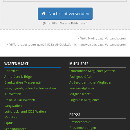
Nachricht versenden
(Bitte füllen Sie alle Felder aus!)
1
*
inkl. MwSt.; zzgl. Versandkosten
2
*
differenzbesteuert gemäß §25a UStG.;MwSt. nicht ausweisbar; zzgl. Versandkosten
WAFFENMARKT
MITGLIEDER
Übersicht
Ordentliche Mitglieder (Waffen-
Armbrüste & Bögen
Fachgeschäfte)
Blankwaffen (Messer u.ä.)
Außerordentliche Mitglieder
Gas-, Signal-, Schreckschusswaffen
Fördermitglieder
Kurzwaffen
Mitgliedschaft
Deko- & Salutwaffen
Login für Mitglieder
Langwaffen
Luftdruck- und CO2-Waffen
PRESSE
Munition
Pressekontakt
Optik
Pressemeldungen
Schalldämpfer