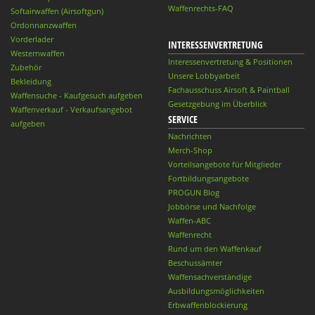
Waffenrechts-FAQ
Softairwaffen (Airsoftgun)
Ordonnanzwaffen
Vorderlader
INTERESSENVERTRETUNG
Westernwaffen
Interessenvertretung & Positionen
Zubehör
Unsere Lobbyarbeit
Bekleidung
Fachausschuss Airsoft & Paintball
Waffensuche - Kaufgesuch aufgeben
Gesetzgebung im Überblick
Waffenverkauf - Verkaufsangebot
SERVICE
aufgeben
Nachrichten
Merch-Shop
Vorteilsangebote für Mitglieder
Fortbildungsangebote
PROGUN Blog
Jobbörse und Nachfolge
Waffen-ABC
Waffenrecht
Rund um den Waffenkauf
Beschussämter
Waffensachverständige
Ausbildungsmöglichkeiten
Erbwaffenblockierung