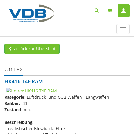
Navig
ein-/
zurück zur Übersicht
Umrex
HK416 T4E RAM
Kategorie:
Luftdruck- und CO2-Waffen - Langwaffen
Kaliber:
.43
Zustand:
neu
Beschreibung:
· realistischer Blowback- Effekt