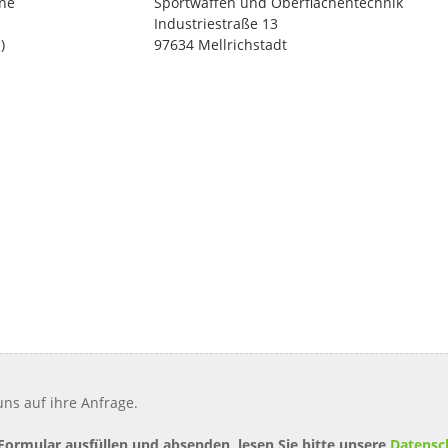
ne
Sportwaffen und Oberflächentechnik
Industriestraße 13
)
97634 Mellrichstadt
ns auf ihre Anfrage.
 Formular ausfüllen und absenden, lesen Sie bitte unsere
Datensc