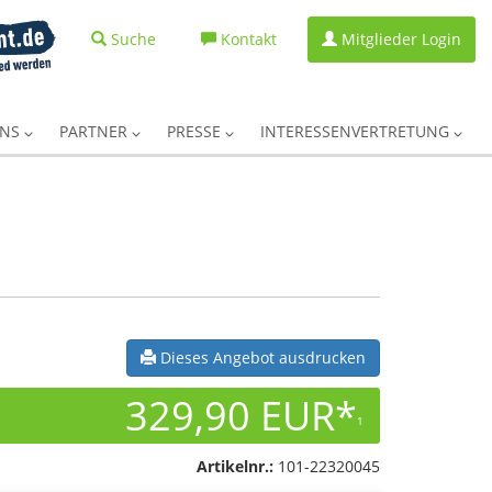
Suche
Kontakt
Mitglieder Login
UNS
PARTNER
PRESSE
INTERESSENVERTRETUNG
Dieses Angebot ausdrucken
329,90 EUR*
1
Artikelnr.:
101-22320045