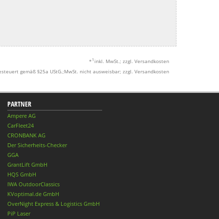
1
*
inkl. MwSt.; zzgl. Versandkosten
esteuert gemäß §25a UStG.;MwSt. nicht ausweisbar; zzgl. Versandkosten
PARTNER
Ampere AG
CarFleet24
CRONBANK AG
Der Sicherheits-Checker
GGA
GrantLift GmbH
HQS GmbH
IWA OutdoorClassics
KVoptimal.de GmbH
OverNight Express & Logistics GmbH
PiP Laser