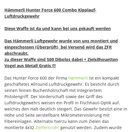
Hämmerli Hunter Force 600 Combo Kipplauf-
Luftdruckgewehr
Diese Waffe ist da und kann bei uns gekauft werden
Das Hämmerli Luftgewehr wurde von uns montiert und
eingeschossen (Überprüft) bei Versend wird das ZFR
abschraubt.
zu dieser Waffe sind 500 Dibolos dabei + Zielsilhouetten
Vogel aus Metall Gratis !!!
Das Hunter Force 600 der Firma
Hämmerli
ist ein kompakt
geschäftetes Allround Luftdruckgewehr. Es besticht durch
seinen feinen Buchenholzschaft mit integriertem
Pistolengriff. Der Vorderschaft sowie der Griff des
Luftdruckgewehrs weisen ein Profil in Fischhaut-Optik auf,
welches den Halt deutlich steigert. Das Gewehr besitzt eine in
Höhe und Seite verstellbare Mikrometervisierung mit
Fibereinlagen. Alternativ hierzu kann zum Zielen das
montierte 4x32
Zielfernrohr
genutzt werden. Zudem wurde