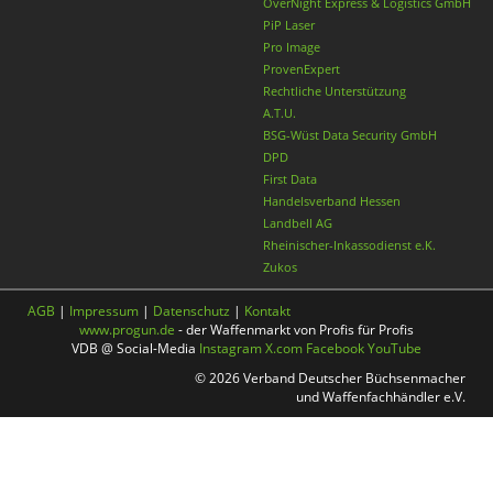
OverNight Express & Logistics GmbH
PiP Laser
Pro Image
ProvenExpert
Rechtliche Unterstützung
A.T.U.
BSG-Wüst Data Security GmbH
DPD
First Data
Handelsverband Hessen
Landbell AG
Rheinischer-Inkassodienst e.K.
Zukos
AGB
|
Impressum
|
Datenschutz
|
Kontakt
www.progun.de
- der Waffenmarkt von Profis für Profis
VDB @ Social-Media
Instagram
X.com
Facebook
YouTube
© 2026 Verband Deutscher Büchsenmacher
und Waffenfachhändler e.V.