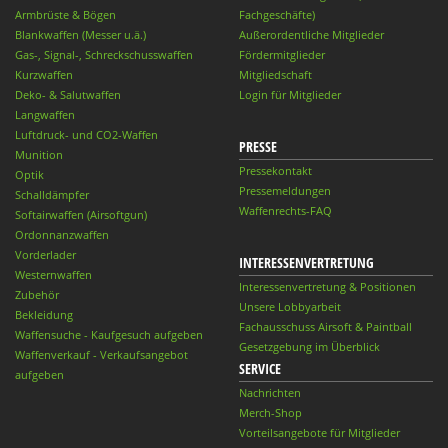
Armbrüste & Bögen
Fachgeschäfte)
Blankwaffen (Messer u.ä.)
Außerordentliche Mitglieder
Gas-, Signal-, Schreckschusswaffen
Fördermitglieder
Kurzwaffen
Mitgliedschaft
Deko- & Salutwaffen
Login für Mitglieder
Langwaffen
Luftdruck- und CO2-Waffen
PRESSE
Munition
Pressekontakt
Optik
Pressemeldungen
Schalldämpfer
Waffenrechts-FAQ
Softairwaffen (Airsoftgun)
Ordonnanzwaffen
Vorderlader
INTERESSENVERTRETUNG
Westernwaffen
Interessenvertretung & Positionen
Zubehör
Unsere Lobbyarbeit
Bekleidung
Fachausschuss Airsoft & Paintball
Waffensuche - Kaufgesuch aufgeben
Gesetzgebung im Überblick
Waffenverkauf - Verkaufsangebot
SERVICE
aufgeben
Nachrichten
Merch-Shop
Vorteilsangebote für Mitglieder