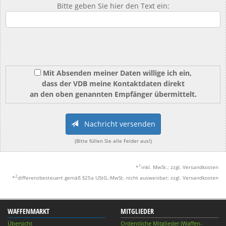
Bitte geben Sie hier den Text ein:
Mit Absenden meiner Daten willige ich ein,
dass der VDB meine Kontaktdaten direkt
an den oben genannten Empfänger übermittelt.
Nachricht versenden
(Bitte füllen Sie alle Felder aus!)
1
*
inkl. MwSt.; zzgl. Versandkosten
2
*
differenzbesteuert gemäß §25a UStG.;MwSt. nicht ausweisbar; zzgl. Versandkosten
WAFFENMARKT
MITGLIEDER
Übersicht
Ordentliche Mitglieder (Waffen-