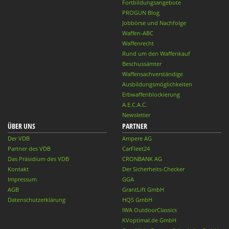
Fortbildungsangebote
PROGUN Blog
Jobbörse und Nachfolge
Waffen-ABC
Waffenrecht
Rund um den Waffenkauf
Beschussämter
Waffensachverständige
Ausbildungsmöglichkeiten
Erbwaffenblockierung
A.E.C.A.C.
Newsletter
ÜBER UNS
PARTNER
Der VDB
Ampere AG
Partner des VDB
CarFleet24
Das Präsidium des VDB
CRONBANK AG
Kontakt
Der Sicherheits-Checker
Impressum
GGA
AGB
GrantLift GmbH
Datenschutzerklärung
HQS GmbH
IWA OutdoorClassics
KVoptimal.de GmbH