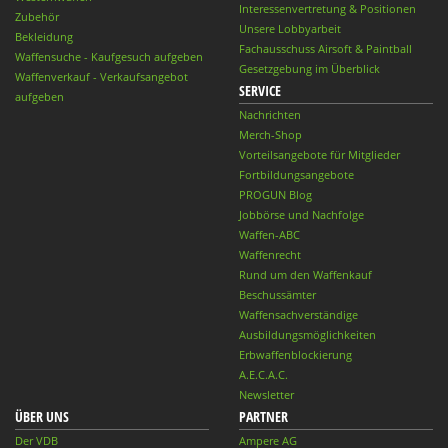
Interessenvertretung & Positionen
Zubehör
Unsere Lobbyarbeit
Bekleidung
Fachausschuss Airsoft & Paintball
Waffensuche - Kaufgesuch aufgeben
Gesetzgebung im Überblick
Waffenverkauf - Verkaufsangebot
SERVICE
aufgeben
Nachrichten
Merch-Shop
Vorteilsangebote für Mitglieder
Fortbildungsangebote
PROGUN Blog
Jobbörse und Nachfolge
Waffen-ABC
Waffenrecht
Rund um den Waffenkauf
Beschussämter
Waffensachverständige
Ausbildungsmöglichkeiten
Erbwaffenblockierung
A.E.C.A.C.
Newsletter
ÜBER UNS
PARTNER
Der VDB
Ampere AG