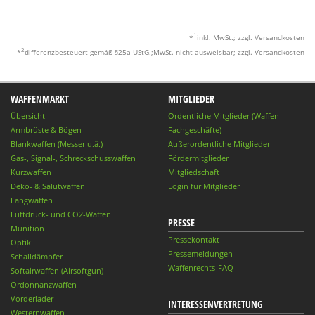
1
*
inkl. MwSt.; zzgl. Versandkosten
2
*
differenzbesteuert gemäß §25a UStG.;MwSt. nicht ausweisbar; zzgl. Versandkosten
WAFFENMARKT
MITGLIEDER
Übersicht
Ordentliche Mitglieder (Waffen-
Armbrüste & Bögen
Fachgeschäfte)
Blankwaffen (Messer u.ä.)
Außerordentliche Mitglieder
Gas-, Signal-, Schreckschusswaffen
Fördermitglieder
Kurzwaffen
Mitgliedschaft
Deko- & Salutwaffen
Login für Mitglieder
Langwaffen
Luftdruck- und CO2-Waffen
PRESSE
Munition
Pressekontakt
Optik
Pressemeldungen
Schalldämpfer
Waffenrechts-FAQ
Softairwaffen (Airsoftgun)
Ordonnanzwaffen
Vorderlader
INTERESSENVERTRETUNG
Westernwaffen