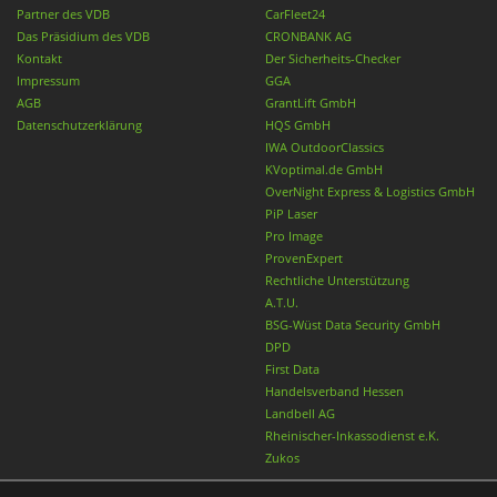
Partner des VDB
CarFleet24
Das Präsidium des VDB
CRONBANK AG
Kontakt
Der Sicherheits-Checker
Impressum
GGA
AGB
GrantLift GmbH
Datenschutzerklärung
HQS GmbH
IWA OutdoorClassics
KVoptimal.de GmbH
OverNight Express & Logistics GmbH
PiP Laser
Pro Image
ProvenExpert
Rechtliche Unterstützung
A.T.U.
BSG-Wüst Data Security GmbH
DPD
First Data
Handelsverband Hessen
Landbell AG
Rheinischer-Inkassodienst e.K.
Zukos