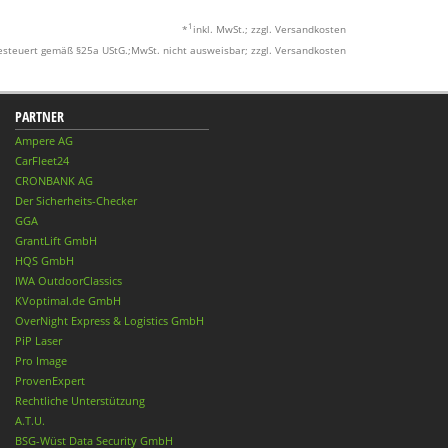
1
*
inkl. MwSt.; zzgl. Versandkosten
esteuert gemäß §25a UStG.;MwSt. nicht ausweisbar; zzgl. Versandkosten
PARTNER
Ampere AG
CarFleet24
CRONBANK AG
Der Sicherheits-Checker
GGA
GrantLift GmbH
HQS GmbH
IWA OutdoorClassics
KVoptimal.de GmbH
OverNight Express & Logistics GmbH
PiP Laser
Pro Image
ProvenExpert
Rechtliche Unterstützung
A.T.U.
BSG-Wüst Data Security GmbH