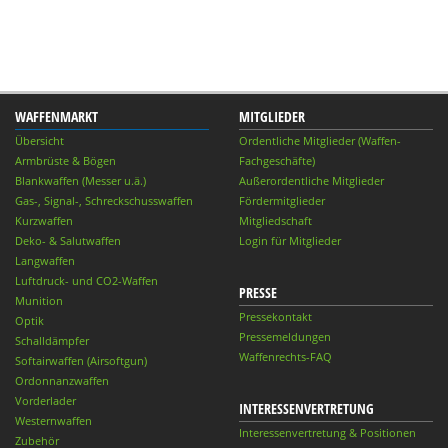
WAFFENMARKT
MITGLIEDER
Übersicht
Ordentliche Mitglieder (Waffen-
Armbrüste & Bögen
Fachgeschäfte)
Blankwaffen (Messer u.ä.)
Außerordentliche Mitglieder
Gas-, Signal-, Schreckschusswaffen
Fördermitglieder
Kurzwaffen
Mitgliedschaft
Deko- & Salutwaffen
Login für Mitglieder
Langwaffen
Luftdruck- und CO2-Waffen
PRESSE
Munition
Pressekontakt
Optik
Pressemeldungen
Schalldämpfer
Waffenrechts-FAQ
Softairwaffen (Airsoftgun)
Ordonnanzwaffen
Vorderlader
INTERESSENVERTRETUNG
Westernwaffen
Interessenvertretung & Positionen
Zubehör