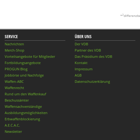
2
*
differenzb
SERVICE
ÜBER UNS
Nachrichten
Der VDB
Merch-Shop
Partner des VDB
Vorteilsangebote für Mitglieder
Das Präsidium des VDB
Fortbildungsangebote
Kontakt
PROGUN Blog
Impressum
Jobbörse und Nachfolge
AGB
Waffen-ABC
Datenschutzerklärung
Waffenrecht
Rund um den Waffenkauf
Beschussämter
Waffensachverständige
Ausbildungsmöglichkeiten
Erbwaffenblockierung
A.E.C.A.C.
Newsletter