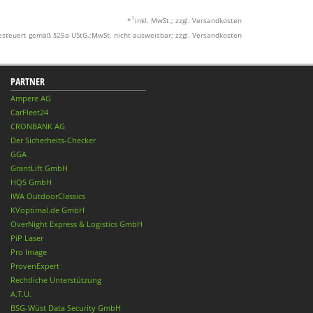
1
*
inkl. MwSt.; zzgl. Versandkosten
esteuert gemäß §25a UStG.;MwSt. nicht ausweisbar; zzgl. Versandkosten
PARTNER
Ampere AG
CarFleet24
CRONBANK AG
Der Sicherheits-Checker
GGA
GrantLift GmbH
HQS GmbH
IWA OutdoorClassics
KVoptimal.de GmbH
OverNight Express & Logistics GmbH
PiP Laser
Pro Image
ProvenExpert
Rechtliche Unterstützung
A.T.U.
BSG-Wüst Data Security GmbH