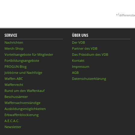
2
*
differenzb
SERVICE
ÜBER UNS
Nachrichten
Der VDB
Merch-Shop
Partner des VDB
Vorteilsangebote für Mitglieder
Das Präsidium des VDB
Fortbildungsangebote
Kontakt
PROGUN Blog
Impressum
Jobbörse und Nachfolge
AGB
Waffen-ABC
Datenschutzerklärung
Waffenrecht
Rund um den Waffenkauf
Beschussämter
Waffensachverständige
Ausbildungsmöglichkeiten
Erbwaffenblockierung
A.E.C.A.C.
Newsletter