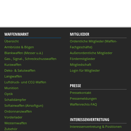
WAFFENMARKT
MITGLIEDER
Übersicht
Ordentliche Mitglieder (Waffen-
Armbrüste & Bögen
Fachgeschäfte)
Blankwaffen (Messer u.ä.)
Außerordentliche Mitglieder
Gas-, Signal-, Schreckschusswaffen
Fördermitglieder
Kurzwaffen
Mitgliedschaft
Deko- & Salutwaffen
Login für Mitglieder
Langwaffen
Luftdruck- und CO2-Waffen
PRESSE
Munition
Pressekontakt
Optik
Pressemeldungen
Schalldämpfer
Waffenrechts-FAQ
Softairwaffen (Airsoftgun)
Ordonnanzwaffen
Vorderlader
INTERESSENVERTRETUNG
Westernwaffen
Interessenvertretung & Positionen
Zubehör