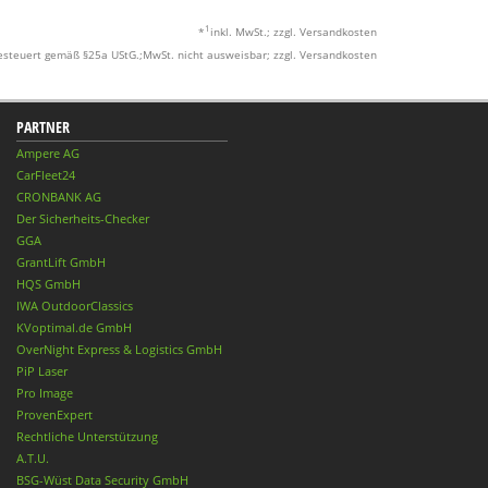
1
*
inkl. MwSt.; zzgl. Versandkosten
esteuert gemäß §25a UStG.;MwSt. nicht ausweisbar; zzgl. Versandkosten
PARTNER
Ampere AG
CarFleet24
CRONBANK AG
Der Sicherheits-Checker
GGA
GrantLift GmbH
HQS GmbH
IWA OutdoorClassics
KVoptimal.de GmbH
OverNight Express & Logistics GmbH
PiP Laser
Pro Image
ProvenExpert
Rechtliche Unterstützung
A.T.U.
BSG-Wüst Data Security GmbH