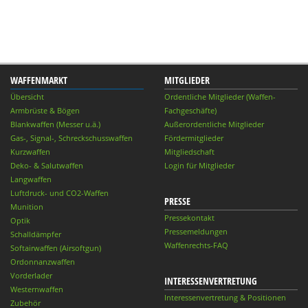
WAFFENMARKT
MITGLIEDER
Übersicht
Ordentliche Mitglieder (Waffen-
Armbrüste & Bögen
Fachgeschäfte)
Blankwaffen (Messer u.ä.)
Außerordentliche Mitglieder
Gas-, Signal-, Schreckschusswaffen
Fördermitglieder
Kurzwaffen
Mitgliedschaft
Deko- & Salutwaffen
Login für Mitglieder
Langwaffen
Luftdruck- und CO2-Waffen
PRESSE
Munition
Pressekontakt
Optik
Pressemeldungen
Schalldämpfer
Waffenrechts-FAQ
Softairwaffen (Airsoftgun)
Ordonnanzwaffen
Vorderlader
INTERESSENVERTRETUNG
Westernwaffen
Interessenvertretung & Positionen
Zubehör