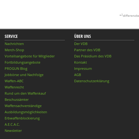
2
*
differenzb
SERVICE
ÜBER UNS
Nachrichten
Der VDB
Merch-Shop
Partner des VDB
Vorteilsangebote für Mitglieder
Das Präsidium des VDB
Fortbildungsangebote
Kontakt
PROGUN Blog
Impressum
Jobbörse und Nachfolge
AGB
Waffen-ABC
Datenschutzerklärung
Waffenrecht
Rund um den Waffenkauf
Beschussämter
Waffensachverständige
Ausbildungsmöglichkeiten
Erbwaffenblockierung
A.E.C.A.C.
Newsletter