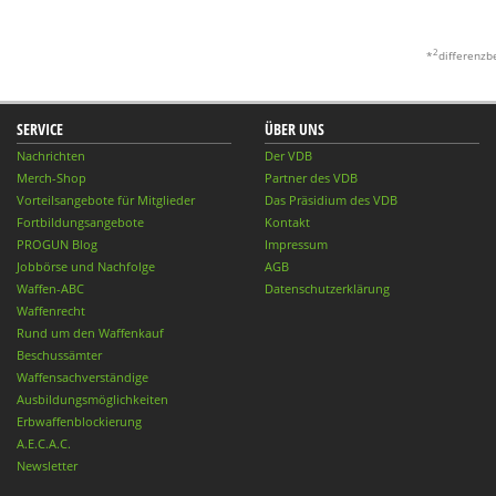
2
*
differenzb
SERVICE
ÜBER UNS
Nachrichten
Der VDB
Merch-Shop
Partner des VDB
Vorteilsangebote für Mitglieder
Das Präsidium des VDB
Fortbildungsangebote
Kontakt
PROGUN Blog
Impressum
Jobbörse und Nachfolge
AGB
Waffen-ABC
Datenschutzerklärung
Waffenrecht
Rund um den Waffenkauf
Beschussämter
Waffensachverständige
Ausbildungsmöglichkeiten
Erbwaffenblockierung
A.E.C.A.C.
Newsletter