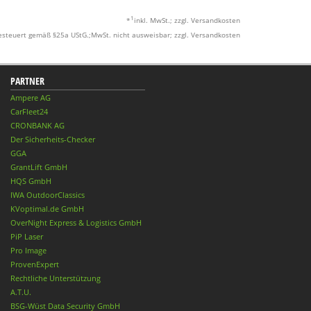
1
*
inkl. MwSt.; zzgl. Versandkosten
esteuert gemäß §25a UStG.;MwSt. nicht ausweisbar; zzgl. Versandkosten
PARTNER
Ampere AG
CarFleet24
CRONBANK AG
Der Sicherheits-Checker
GGA
GrantLift GmbH
HQS GmbH
IWA OutdoorClassics
KVoptimal.de GmbH
OverNight Express & Logistics GmbH
PiP Laser
Pro Image
ProvenExpert
Rechtliche Unterstützung
A.T.U.
BSG-Wüst Data Security GmbH