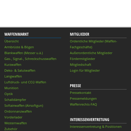
WAFFENMARKT
MITGLIEDER
Übersicht
Ordentliche Mitglieder (Waffen-
Armbrüste & Bögen
Fachgeschäfte)
Blankwaffen (Messer u.ä.)
Außerordentliche Mitglieder
Gas-, Signal-, Schreckschusswaffen
Fördermitglieder
Kurzwaffen
Mitgliedschaft
Deko- & Salutwaffen
Login für Mitglieder
Langwaffen
Luftdruck- und CO2-Waffen
PRESSE
Munition
Pressekontakt
Optik
Pressemeldungen
Schalldämpfer
Waffenrechts-FAQ
Softairwaffen (Airsoftgun)
Ordonnanzwaffen
Vorderlader
INTERESSENVERTRETUNG
Westernwaffen
Interessenvertretung & Positionen
Zubehör