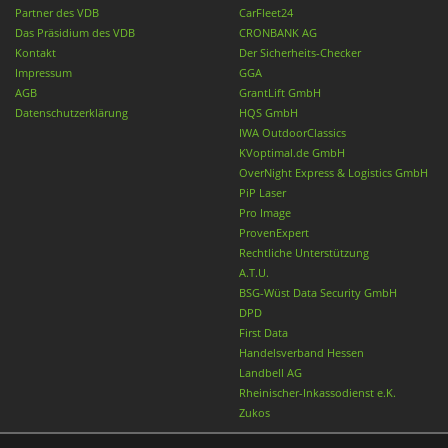
Partner des VDB
CarFleet24
Das Präsidium des VDB
CRONBANK AG
Kontakt
Der Sicherheits-Checker
Impressum
GGA
AGB
GrantLift GmbH
Datenschutzerklärung
HQS GmbH
IWA OutdoorClassics
KVoptimal.de GmbH
OverNight Express & Logistics GmbH
PiP Laser
Pro Image
ProvenExpert
Rechtliche Unterstützung
A.T.U.
BSG-Wüst Data Security GmbH
DPD
First Data
Handelsverband Hessen
Landbell AG
Rheinischer-Inkassodienst e.K.
Zukos