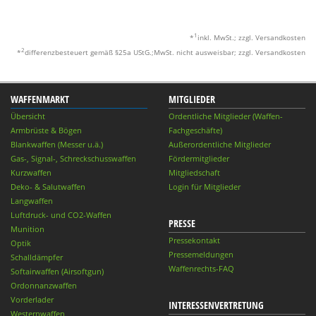
1
*
inkl. MwSt.; zzgl. Versandkosten
2
*
differenzbesteuert gemäß §25a UStG.;MwSt. nicht ausweisbar; zzgl. Versandkosten
WAFFENMARKT
MITGLIEDER
Übersicht
Ordentliche Mitglieder (Waffen-
Armbrüste & Bögen
Fachgeschäfte)
Blankwaffen (Messer u.ä.)
Außerordentliche Mitglieder
Gas-, Signal-, Schreckschusswaffen
Fördermitglieder
Kurzwaffen
Mitgliedschaft
Deko- & Salutwaffen
Login für Mitglieder
Langwaffen
Luftdruck- und CO2-Waffen
PRESSE
Munition
Pressekontakt
Optik
Pressemeldungen
Schalldämpfer
Waffenrechts-FAQ
Softairwaffen (Airsoftgun)
Ordonnanzwaffen
Vorderlader
INTERESSENVERTRETUNG
Westernwaffen