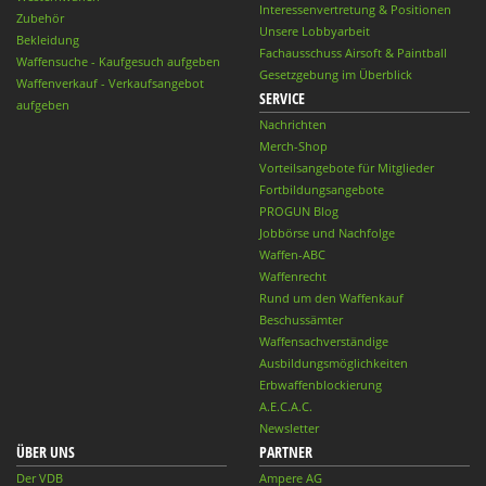
Interessenvertretung & Positionen
Zubehör
Unsere Lobbyarbeit
Bekleidung
Fachausschuss Airsoft & Paintball
Waffensuche - Kaufgesuch aufgeben
Gesetzgebung im Überblick
Waffenverkauf - Verkaufsangebot
SERVICE
aufgeben
Nachrichten
Merch-Shop
Vorteilsangebote für Mitglieder
Fortbildungsangebote
PROGUN Blog
Jobbörse und Nachfolge
Waffen-ABC
Waffenrecht
Rund um den Waffenkauf
Beschussämter
Waffensachverständige
Ausbildungsmöglichkeiten
Erbwaffenblockierung
A.E.C.A.C.
Newsletter
ÜBER UNS
PARTNER
Der VDB
Ampere AG