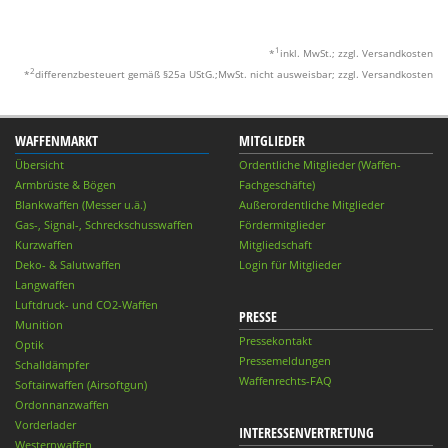
1
*
inkl. MwSt.; zzgl. Versandkosten
2
*
differenzbesteuert gemäß §25a UStG.;MwSt. nicht ausweisbar; zzgl. Versandkosten
WAFFENMARKT
MITGLIEDER
Übersicht
Ordentliche Mitglieder (Waffen-
Armbrüste & Bögen
Fachgeschäfte)
Blankwaffen (Messer u.ä.)
Außerordentliche Mitglieder
Gas-, Signal-, Schreckschusswaffen
Fördermitglieder
Kurzwaffen
Mitgliedschaft
Deko- & Salutwaffen
Login für Mitglieder
Langwaffen
Luftdruck- und CO2-Waffen
PRESSE
Munition
Pressekontakt
Optik
Pressemeldungen
Schalldämpfer
Waffenrechts-FAQ
Softairwaffen (Airsoftgun)
Ordonnanzwaffen
Vorderlader
INTERESSENVERTRETUNG
Westernwaffen