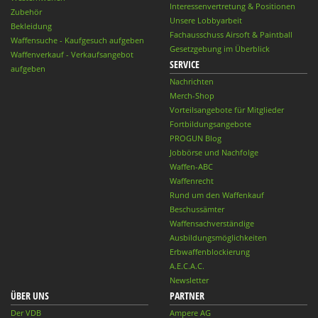
Interessenvertretung & Positionen
Zubehör
Unsere Lobbyarbeit
Bekleidung
Fachausschuss Airsoft & Paintball
Waffensuche - Kaufgesuch aufgeben
Gesetzgebung im Überblick
Waffenverkauf - Verkaufsangebot
SERVICE
aufgeben
Nachrichten
Merch-Shop
Vorteilsangebote für Mitglieder
Fortbildungsangebote
PROGUN Blog
Jobbörse und Nachfolge
Waffen-ABC
Waffenrecht
Rund um den Waffenkauf
Beschussämter
Waffensachverständige
Ausbildungsmöglichkeiten
Erbwaffenblockierung
A.E.C.A.C.
Newsletter
ÜBER UNS
PARTNER
Der VDB
Ampere AG