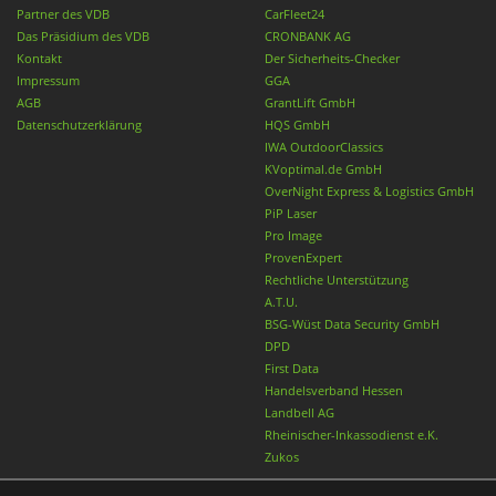
Partner des VDB
CarFleet24
Das Präsidium des VDB
CRONBANK AG
Kontakt
Der Sicherheits-Checker
Impressum
GGA
AGB
GrantLift GmbH
Datenschutzerklärung
HQS GmbH
IWA OutdoorClassics
KVoptimal.de GmbH
OverNight Express & Logistics GmbH
PiP Laser
Pro Image
ProvenExpert
Rechtliche Unterstützung
A.T.U.
BSG-Wüst Data Security GmbH
DPD
First Data
Handelsverband Hessen
Landbell AG
Rheinischer-Inkassodienst e.K.
Zukos