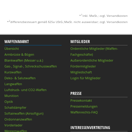
1
*
inkl. MwSt.; zzgl. Versandkosten
2
*
differenzbesteuert gemäß §25a UStG.;MwSt. nicht ausweisbar; zzgl. Versandkosten
WAFFENMARKT
MITGLIEDER
Übersicht
Ordentliche Mitglieder (Waffen-
Armbrüste & Bögen
Fachgeschäfte)
Blankwaffen (Messer u.ä.)
Außerordentliche Mitglieder
Gas-, Signal-, Schreckschusswaffen
Fördermitglieder
Kurzwaffen
Mitgliedschaft
Deko- & Salutwaffen
Login für Mitglieder
Langwaffen
Luftdruck- und CO2-Waffen
PRESSE
Munition
Pressekontakt
Optik
Pressemeldungen
Schalldämpfer
Waffenrechts-FAQ
Softairwaffen (Airsoftgun)
Ordonnanzwaffen
Vorderlader
INTERESSENVERTRETUNG
Westernwaffen