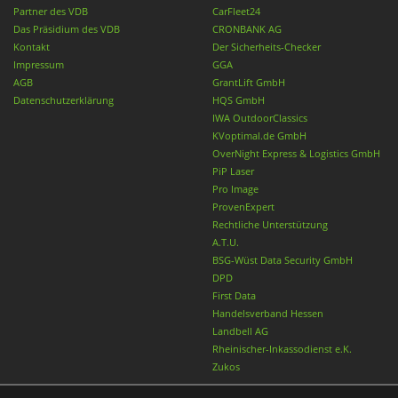
Partner des VDB
CarFleet24
Das Präsidium des VDB
CRONBANK AG
Kontakt
Der Sicherheits-Checker
Impressum
GGA
AGB
GrantLift GmbH
Datenschutzerklärung
HQS GmbH
IWA OutdoorClassics
KVoptimal.de GmbH
OverNight Express & Logistics GmbH
PiP Laser
Pro Image
ProvenExpert
Rechtliche Unterstützung
A.T.U.
BSG-Wüst Data Security GmbH
DPD
First Data
Handelsverband Hessen
Landbell AG
Rheinischer-Inkassodienst e.K.
Zukos