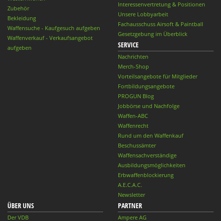
Interessenvertretung & Positionen
Zubehör
Unsere Lobbyarbeit
Bekleidung
Fachausschuss Airsoft & Paintball
Waffensuche - Kaufgesuch aufgeben
Gesetzgebung im Überblick
Waffenverkauf - Verkaufsangebot
SERVICE
aufgeben
Nachrichten
Merch-Shop
Vorteilsangebote für Mitglieder
Fortbildungsangebote
PROGUN Blog
Jobbörse und Nachfolge
Waffen-ABC
Waffenrecht
Rund um den Waffenkauf
Beschussämter
Waffensachverständige
Ausbildungsmöglichkeiten
Erbwaffenblockierung
A.E.C.A.C.
Newsletter
ÜBER UNS
PARTNER
Der VDB
Ampere AG