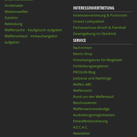
Vorderlader
INTERESSENVERTRETUNG
Westernwaffen
Interessenvertretung & Positionen
Zubehör
Unsere Lobbyarbeit
Bekleidung
Fachausschuss Airsoft & Paintball
Waffensuche - Kaufgesuch aufgeben
Gesetzgebung im Überblick
Waffenverkauf - Verkaufsangebot
SERVICE
aufgeben
Nachrichten
Merch-Shop
Vorteilsangebote für Mitglieder
Fortbildungsangebote
PROGUN Blog
Jobbörse und Nachfolge
Waffen-ABC
Waffenrecht
Rund um den Waffenkauf
Beschussämter
Waffensachverständige
Ausbildungsmöglichkeiten
Erbwaffenblockierung
A.E.C.A.C.
Newsletter