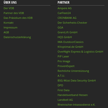
ÜBER UNS
PARTNER
Der VDB
Ampere AG
Partner des VDB
CarFleet24
Das Präsidium des VDB
CRONBANK AG
Kontakt
Der Sicherheits-Checker
Impressum
GGA
AGB
GrantLift GmbH
Datenschutzerklärung
HQS GmbH
IWA OutdoorClassics
KVoptimal.de GmbH
OverNight Express & Logistics GmbH
PiP Laser
Pro Image
ProvenExpert
Rechtliche Unterstützung
A.T.U.
BSG-Wüst Data Security GmbH
DPD
First Data
Handelsverband Hessen
Landbell AG
Rheinischer-Inkassodienst e.K.