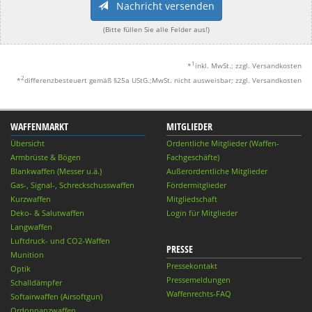
Nachricht versenden
(Bitte füllen Sie alle Felder aus!)
1
*
inkl. MwSt.; zzgl. Versandkosten
2
*
differenzbesteuert gemäß §25a UStG.;MwSt. nicht ausweisbar; zzgl. Versandkosten
WAFFENMARKT
MITGLIEDER
Übersicht
Ordentliche Mitglieder (Waffen-
Armbrüste & Bögen
Fachgeschäfte)
Blankwaffen (Messer u.ä.)
Außerordentliche Mitglieder
Gas-, Signal-, Schreckschusswaffen
Fördermitglieder
Kurzwaffen
Mitgliedschaft
Deko- & Salutwaffen
Login für Mitglieder
Langwaffen
Luftdruck- und CO2-Waffen
PRESSE
Munition
Pressekontakt
Optik
Pressemeldungen
Schalldämpfer
Waffenrechts-FAQ
Softairwaffen (Airsoftgun)
Ordonnanzwaffen