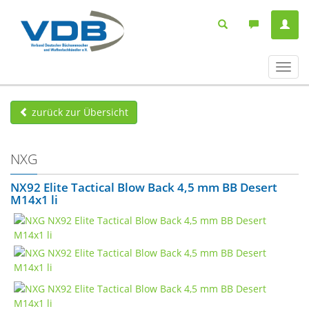
Navig
ein-/
zurück zur Übersicht
NXG
NX92 Elite Tactical Blow Back 4,5 mm BB Desert
M14x1 li