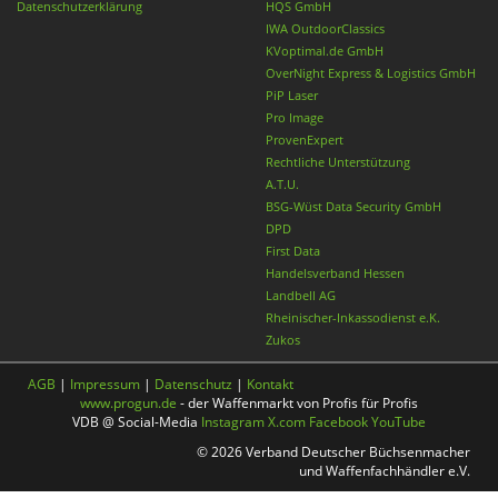
Datenschutzerklärung
HQS GmbH
IWA OutdoorClassics
KVoptimal.de GmbH
OverNight Express & Logistics GmbH
PiP Laser
Pro Image
ProvenExpert
Rechtliche Unterstützung
A.T.U.
BSG-Wüst Data Security GmbH
DPD
First Data
Handelsverband Hessen
Landbell AG
Rheinischer-Inkassodienst e.K.
Zukos
AGB
|
Impressum
|
Datenschutz
|
Kontakt
www.progun.de
- der Waffenmarkt von Profis für Profis
VDB @ Social-Media
Instagram
X.com
Facebook
YouTube
© 2026 Verband Deutscher Büchsenmacher
und Waffenfachhändler e.V.