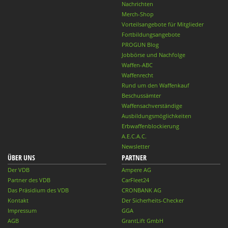
Nachrichten
Merch-Shop
Vorteilsangebote für Mitglieder
Fortbildungsangebote
PROGUN Blog
Jobbörse und Nachfolge
Waffen-ABC
Waffenrecht
Rund um den Waffenkauf
Beschussämter
Waffensachverständige
Ausbildungsmöglichkeiten
Erbwaffenblockierung
A.E.C.A.C.
Newsletter
ÜBER UNS
PARTNER
Der VDB
Ampere AG
Partner des VDB
CarFleet24
Das Präsidium des VDB
CRONBANK AG
Kontakt
Der Sicherheits-Checker
Impressum
GGA
AGB
GrantLift GmbH