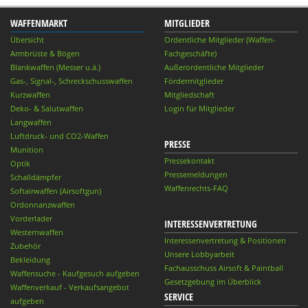
WAFFENMARKT
MITGLIEDER
Übersicht
Ordentliche Mitglieder (Waffen-
Armbrüste & Bögen
Fachgeschäfte)
Blankwaffen (Messer u.ä.)
Außerordentliche Mitglieder
Gas-, Signal-, Schreckschusswaffen
Fördermitglieder
Kurzwaffen
Mitgliedschaft
Deko- & Salutwaffen
Login für Mitglieder
Langwaffen
Luftdruck- und CO2-Waffen
PRESSE
Munition
Pressekontakt
Optik
Pressemeldungen
Schalldämpfer
Waffenrechts-FAQ
Softairwaffen (Airsoftgun)
Ordonnanzwaffen
Vorderlader
INTERESSENVERTRETUNG
Westernwaffen
Interessenvertretung & Positionen
Zubehör
Unsere Lobbyarbeit
Bekleidung
Fachausschuss Airsoft & Paintball
Waffensuche - Kaufgesuch aufgeben
Gesetzgebung im Überblick
Waffenverkauf - Verkaufsangebot
SERVICE
aufgeben