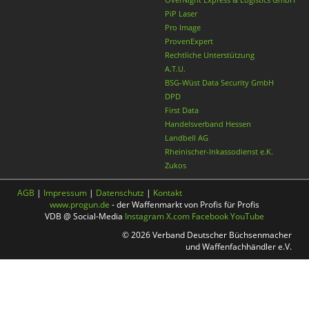
PiP Laser
Pro Image
ProvenExpert
Rechtliche Unterstützung
A.T.U.
BSG-Wüst Data Security GmbH
DPD
First Data
Handelsverband Hessen
Landbell AG
Rheinischer-Inkassodienst e.K.
Zukos
AGB
|
Impressum
|
Datenschutz
|
Kontakt
www.progun.de
- der Waffenmarkt von Profis für Profis
VDB @ Social-Media
Instagram
X.com
Facebook
YouTube
© 2026 Verband Deutscher Büchsenmacher
und Waffenfachhändler e.V.
Nach oben