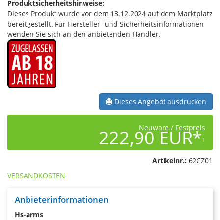
Produktsicherheitshinweise:
Dieses Produkt wurde vor dem 13.12.2024 auf dem Marktplatz
bereitgestellt. Für Hersteller- und Sicherheitsinformationen
wenden Sie sich an den anbietenden Händler.
Dieses Angebot ausdrucken
Neuware / Festpreis
222,90 EUR*
1
Artikelnr.:
62CZ01
VERSANDKOSTEN
Anbieterinformationen
Hs-arms