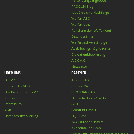
Fortbildungsangebote
PROGUN Blog
Jobbörse und Nachfolge
Waffen-ABC
Waffenrecht
Rund um den Waffenkauf
Beschussämter
Waffensachverständige
Ausbildungsmöglichkeiten
Erbwaffenblockierung
A.E.C.A.C.
Newsletter
ÜBER UNS
PARTNER
Der VDB
Ampere AG
Partner des VDB
CarFleet24
Das Präsidium des VDB
CRONBANK AG
Kontakt
Der Sicherheits-Checker
Impressum
GGA
AGB
GrantLift GmbH
Datenschutzerklärung
HQS GmbH
IWA OutdoorClassics
KVoptimal.de GmbH
OverNight Express & Logistics GmbH