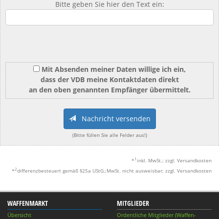
Bitte geben Sie hier den Text ein:
Mit Absenden meiner Daten willige ich ein,
dass der VDB meine Kontaktdaten direkt
an den oben genannten Empfänger übermittelt.
Nachricht versenden
(Bitte füllen Sie alle Felder aus!)
1
*
inkl. MwSt.; zzgl. Versandkosten
2
*
differenzbesteuert gemäß §25a UStG.;MwSt. nicht ausweisbar; zzgl. Versandkosten
WAFFENMARKT
MITGLIEDER
Übersicht
Ordentliche Mitglieder (Waffen-