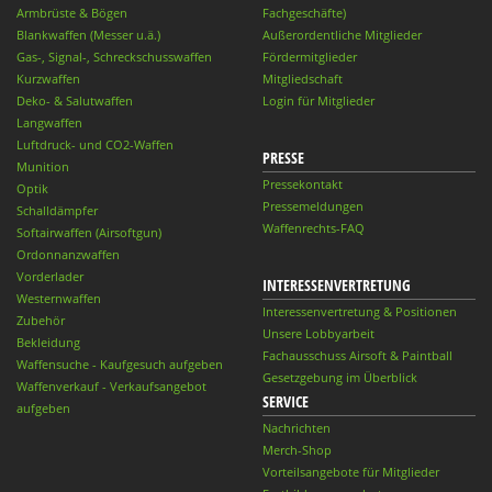
Armbrüste & Bögen
Fachgeschäfte)
Blankwaffen (Messer u.ä.)
Außerordentliche Mitglieder
Gas-, Signal-, Schreckschusswaffen
Fördermitglieder
Kurzwaffen
Mitgliedschaft
Deko- & Salutwaffen
Login für Mitglieder
Langwaffen
Luftdruck- und CO2-Waffen
PRESSE
Munition
Pressekontakt
Optik
Pressemeldungen
Schalldämpfer
Waffenrechts-FAQ
Softairwaffen (Airsoftgun)
Ordonnanzwaffen
Vorderlader
INTERESSENVERTRETUNG
Westernwaffen
Interessenvertretung & Positionen
Zubehör
Unsere Lobbyarbeit
Bekleidung
Fachausschuss Airsoft & Paintball
Waffensuche - Kaufgesuch aufgeben
Gesetzgebung im Überblick
Waffenverkauf - Verkaufsangebot
SERVICE
aufgeben
Nachrichten
Merch-Shop
Vorteilsangebote für Mitglieder