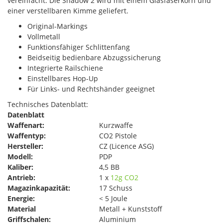
vereinfacht. Die Shadow 2 wird mit einem Glasfaserkorn und
einer verstellbaren Kimme geliefert.
Original-Markings
Vollmetall
Funktionsfähiger Schlittenfang
Beidseitig bedienbare Abzugssicherung
Integrierte Railschiene
Einstellbares Hop-Up
Für Links- und Rechtshänder geeignet
Technisches Datenblatt:
Datenblatt
Waffenart:
Kurzwaffe
Waffentyp:
CO2 Pistole
Hersteller:
CZ (Licence ASG)
Modell:
PDP
Kaliber:
4,5 BB
Antrieb:
1 x
12g CO2
Magazinkapazität:
17 Schuss
Energie:
< 5 Joule
Material
Metall + Kunststoff
Griffschalen:
Aluminium