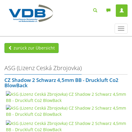
Navig
ein-/
zurück zur Übersicht
ASG (Lizenz Ceská Zbrojovka)
CZ Shadow 2 Schwarz 4,5mm BB - Druckluft Co2
BlowBack