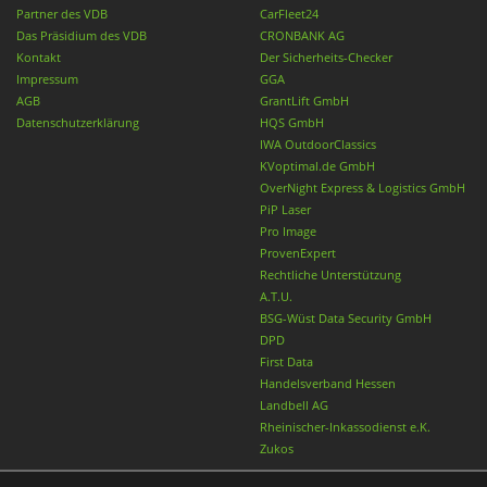
Partner des VDB
CarFleet24
Das Präsidium des VDB
CRONBANK AG
Kontakt
Der Sicherheits-Checker
Impressum
GGA
AGB
GrantLift GmbH
Datenschutzerklärung
HQS GmbH
IWA OutdoorClassics
KVoptimal.de GmbH
OverNight Express & Logistics GmbH
PiP Laser
Pro Image
ProvenExpert
Rechtliche Unterstützung
A.T.U.
BSG-Wüst Data Security GmbH
DPD
First Data
Handelsverband Hessen
Landbell AG
Rheinischer-Inkassodienst e.K.
Zukos