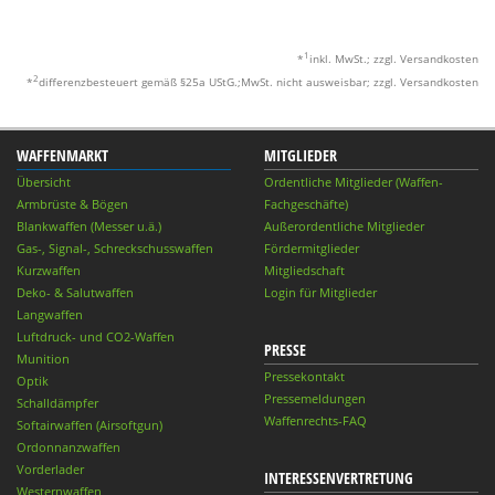
1
*
inkl. MwSt.; zzgl. Versandkosten
2
*
differenzbesteuert gemäß §25a UStG.;MwSt. nicht ausweisbar; zzgl. Versandkosten
WAFFENMARKT
MITGLIEDER
Übersicht
Ordentliche Mitglieder (Waffen-
Armbrüste & Bögen
Fachgeschäfte)
Blankwaffen (Messer u.ä.)
Außerordentliche Mitglieder
Gas-, Signal-, Schreckschusswaffen
Fördermitglieder
Kurzwaffen
Mitgliedschaft
Deko- & Salutwaffen
Login für Mitglieder
Langwaffen
Luftdruck- und CO2-Waffen
PRESSE
Munition
Pressekontakt
Optik
Pressemeldungen
Schalldämpfer
Waffenrechts-FAQ
Softairwaffen (Airsoftgun)
Ordonnanzwaffen
Vorderlader
INTERESSENVERTRETUNG
Westernwaffen