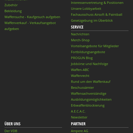
Interessenvertretung & Positionen
Zubehör
Unsere Lobbyarbeit
Bekleidung
Fachausschuss Airsoft & Paintball
Waffensuche - Kaufgesuch aufgeben
Gesetzgebung im Überblick
Waffenverkauf - Verkaufsangebot
SERVICE
aufgeben
Nachrichten
Merch-Shop
Vorteilsangebote für Mitglieder
Fortbildungsangebote
PROGUN Blog
Jobbörse und Nachfolge
Waffen-ABC
Waffenrecht
Rund um den Waffenkauf
Beschussämter
Waffensachverständige
Ausbildungsmöglichkeiten
Erbwaffenblockierung
A.E.C.A.C.
Newsletter
ÜBER UNS
PARTNER
Der VDB
Ampere AG