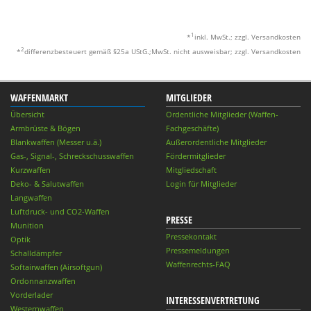
1
*
inkl. MwSt.; zzgl. Versandkosten
2
*
differenzbesteuert gemäß §25a UStG.;MwSt. nicht ausweisbar; zzgl. Versandkosten
WAFFENMARKT
MITGLIEDER
Übersicht
Ordentliche Mitglieder (Waffen-
Armbrüste & Bögen
Fachgeschäfte)
Blankwaffen (Messer u.ä.)
Außerordentliche Mitglieder
Gas-, Signal-, Schreckschusswaffen
Fördermitglieder
Kurzwaffen
Mitgliedschaft
Deko- & Salutwaffen
Login für Mitglieder
Langwaffen
Luftdruck- und CO2-Waffen
PRESSE
Munition
Pressekontakt
Optik
Pressemeldungen
Schalldämpfer
Waffenrechts-FAQ
Softairwaffen (Airsoftgun)
Ordonnanzwaffen
Vorderlader
INTERESSENVERTRETUNG
Westernwaffen