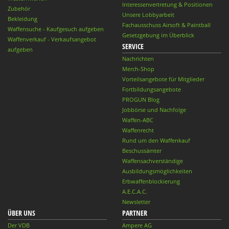
Interessenvertretung & Positionen
Zubehör
Unsere Lobbyarbeit
Bekleidung
Fachausschuss Airsoft & Paintball
Waffensuche - Kaufgesuch aufgeben
Gesetzgebung im Überblick
Waffenverkauf - Verkaufsangebot
SERVICE
aufgeben
Nachrichten
Merch-Shop
Vorteilsangebote für Mitglieder
Fortbildungsangebote
PROGUN Blog
Jobbörse und Nachfolge
Waffen-ABC
Waffenrecht
Rund um den Waffenkauf
Beschussämter
Waffensachverständige
Ausbildungsmöglichkeiten
Erbwaffenblockierung
A.E.C.A.C.
Newsletter
ÜBER UNS
PARTNER
Der VDB
Ampere AG