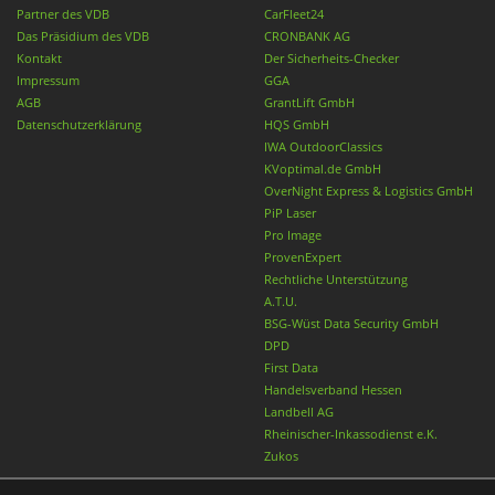
Partner des VDB
CarFleet24
Das Präsidium des VDB
CRONBANK AG
Kontakt
Der Sicherheits-Checker
Impressum
GGA
AGB
GrantLift GmbH
Datenschutzerklärung
HQS GmbH
IWA OutdoorClassics
KVoptimal.de GmbH
OverNight Express & Logistics GmbH
PiP Laser
Pro Image
ProvenExpert
Rechtliche Unterstützung
A.T.U.
BSG-Wüst Data Security GmbH
DPD
First Data
Handelsverband Hessen
Landbell AG
Rheinischer-Inkassodienst e.K.
Zukos