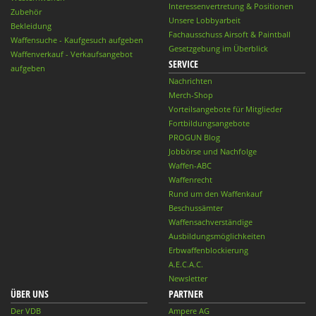
Interessenvertretung & Positionen
Zubehör
Unsere Lobbyarbeit
Bekleidung
Fachausschuss Airsoft & Paintball
Waffensuche - Kaufgesuch aufgeben
Gesetzgebung im Überblick
Waffenverkauf - Verkaufsangebot
SERVICE
aufgeben
Nachrichten
Merch-Shop
Vorteilsangebote für Mitglieder
Fortbildungsangebote
PROGUN Blog
Jobbörse und Nachfolge
Waffen-ABC
Waffenrecht
Rund um den Waffenkauf
Beschussämter
Waffensachverständige
Ausbildungsmöglichkeiten
Erbwaffenblockierung
A.E.C.A.C.
Newsletter
ÜBER UNS
PARTNER
Der VDB
Ampere AG