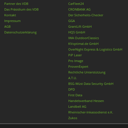
Partner des VDB
CarFleet24
Das Präsidium des VDB
CRONBANK AG
Kontakt
Der Sicherheits-Checker
Impressum
GGA
AGB
GrantLift GmbH
Datenschutzerklärung
HQS GmbH
IWA OutdoorClassics
KVoptimal.de GmbH
OverNight Express & Logistics GmbH
PiP Laser
Pro Image
ProvenExpert
Rechtliche Unterstützung
A.T.U.
BSG-Wüst Data Security GmbH
DPD
First Data
Handelsverband Hessen
Landbell AG
Rheinischer-Inkassodienst e.K.
Zukos