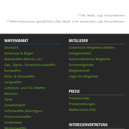
1
*
inkl. MwSt.; zzgl. Versandkosten
2
*
differenzbesteuert gemäß §25a UStG.;MwSt. nicht ausweisbar; zzgl. Versandkosten
WAFFENMARKT
MITGLIEDER
Übersicht
Ordentliche Mitglieder (Waffen-
Armbrüste & Bögen
Fachgeschäfte)
Blankwaffen (Messer u.ä.)
Außerordentliche Mitglieder
Gas-, Signal-, Schreckschusswaffen
Fördermitglieder
Kurzwaffen
Mitgliedschaft
Deko- & Salutwaffen
Login für Mitglieder
Langwaffen
Luftdruck- und CO2-Waffen
PRESSE
Munition
Pressekontakt
Optik
Pressemeldungen
Schalldämpfer
Waffenrechts-FAQ
Softairwaffen (Airsoftgun)
Ordonnanzwaffen
Vorderlader
INTERESSENVERTRETUNG
Westernwaffen