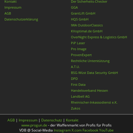
Kontakt
Der Sicherheits-Checker
Impressum
GGA
AGB
GrantLift GmbH
Datenschutzerklärung
HQS GmbH
IWA OutdoorClassics
KVoptimal.de GmbH
OverNight Express & Logistics GmbH
PiP Laser
Pro Image
ProvenExpert
Rechtliche Unterstützung
A.T.U.
BSG-Wüst Data Security GmbH
DPD
First Data
Handelsverband Hessen
Landbell AG
Rheinischer-Inkassodienst e.K.
Zukos
AGB
|
Impressum
|
Datenschutz
|
Kontakt
www.progun.de
- der Waffenmarkt von Profis für Profis
VDB @ Social-Media
Instagram
X.com
Facebook
YouTube