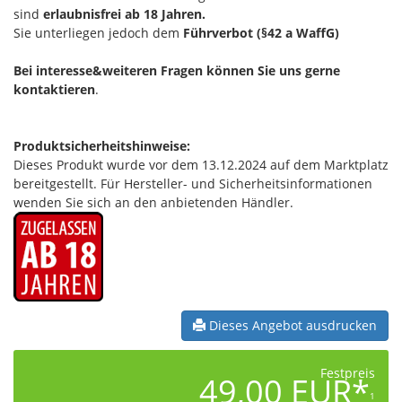
sind
erlaubnisfrei ab 18 Jahren.
Sie unterliegen jedoch dem
Führverbot (§42 a WaffG)
Bei interesse&weiteren Fragen können Sie uns gerne
kontaktieren
.
Produktsicherheitshinweise:
Dieses Produkt wurde vor dem 13.12.2024 auf dem Marktplatz
bereitgestellt. Für Hersteller- und Sicherheitsinformationen
wenden Sie sich an den anbietenden Händler.
Dieses Angebot ausdrucken
Festpreis
49,00 EUR*
1