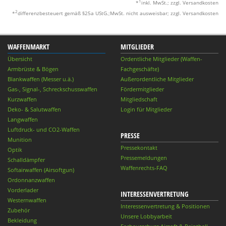
1
*
inkl. MwSt.; zzgl. Versandkosten
2
*
differenzbesteuert gemäß §25a UStG.;MwSt. nicht ausweisbar; zzgl. Versandkosten
WAFFENMARKT
MITGLIEDER
Übersicht
Ordentliche Mitglieder (Waffen-
Armbrüste & Bögen
Fachgeschäfte)
Blankwaffen (Messer u.ä.)
Außerordentliche Mitglieder
Gas-, Signal-, Schreckschusswaffen
Fördermitglieder
Kurzwaffen
Mitgliedschaft
Deko- & Salutwaffen
Login für Mitglieder
Langwaffen
Luftdruck- und CO2-Waffen
PRESSE
Munition
Pressekontakt
Optik
Pressemeldungen
Schalldämpfer
Waffenrechts-FAQ
Softairwaffen (Airsoftgun)
Ordonnanzwaffen
Vorderlader
INTERESSENVERTRETUNG
Westernwaffen
Interessenvertretung & Positionen
Zubehör
Unsere Lobbyarbeit
Bekleidung