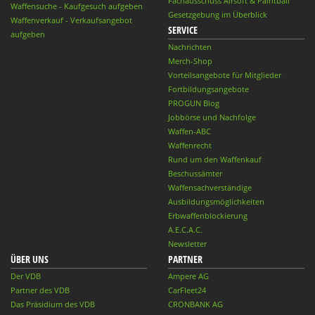
Fachausschuss Airsoft & Paintball
Waffensuche - Kaufgesuch aufgeben
Gesetzgebung im Überblick
Waffenverkauf - Verkaufsangebot
SERVICE
aufgeben
Nachrichten
Merch-Shop
Vorteilsangebote für Mitglieder
Fortbildungsangebote
PROGUN Blog
Jobbörse und Nachfolge
Waffen-ABC
Waffenrecht
Rund um den Waffenkauf
Beschussämter
Waffensachverständige
Ausbildungsmöglichkeiten
Erbwaffenblockierung
A.E.C.A.C.
Newsletter
ÜBER UNS
PARTNER
Der VDB
Ampere AG
Partner des VDB
CarFleet24
Das Präsidium des VDB
CRONBANK AG