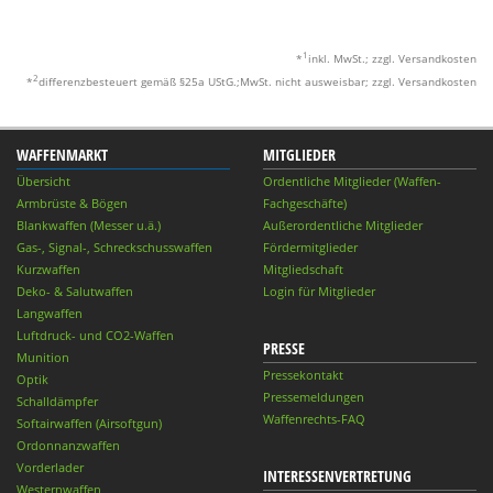
1
*
inkl. MwSt.; zzgl. Versandkosten
2
*
differenzbesteuert gemäß §25a UStG.;MwSt. nicht ausweisbar; zzgl. Versandkosten
WAFFENMARKT
MITGLIEDER
Übersicht
Ordentliche Mitglieder (Waffen-
Armbrüste & Bögen
Fachgeschäfte)
Blankwaffen (Messer u.ä.)
Außerordentliche Mitglieder
Gas-, Signal-, Schreckschusswaffen
Fördermitglieder
Kurzwaffen
Mitgliedschaft
Deko- & Salutwaffen
Login für Mitglieder
Langwaffen
Luftdruck- und CO2-Waffen
PRESSE
Munition
Pressekontakt
Optik
Pressemeldungen
Schalldämpfer
Waffenrechts-FAQ
Softairwaffen (Airsoftgun)
Ordonnanzwaffen
Vorderlader
INTERESSENVERTRETUNG
Westernwaffen