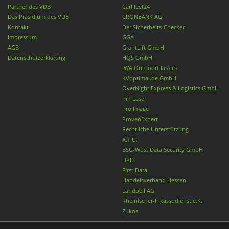
Partner des VDB
CarFleet24
Das Präsidium des VDB
CRONBANK AG
Kontakt
Der Sicherheits-Checker
Impressum
GGA
AGB
GrantLift GmbH
Datenschutzerklärung
HQS GmbH
IWA OutdoorClassics
KVoptimal.de GmbH
OverNight Express & Logistics GmbH
PiP Laser
Pro Image
ProvenExpert
Rechtliche Unterstützung
A.T.U.
BSG-Wüst Data Security GmbH
DPD
First Data
Handelsverband Hessen
Landbell AG
Rheinischer-Inkassodienst e.K.
Zukos