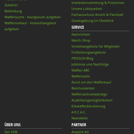
Interessenvertretung & Positionen
Zubehör
Unsere Lobbyarbeit
Bekleidung
Fachausschuss Airsoft & Paintball
Waffensuche - Kaufgesuch aufgeben
Gesetzgebung im Überblick
Waffenverkauf - Verkaufsangebot
SERVICE
aufgeben
Nachrichten
Merch-Shop
Vorteilsangebote für Mitglieder
Fortbildungsangebote
PROGUN Blog
Jobbörse und Nachfolge
Waffen-ABC
Waffenrecht
Rund um den Waffenkauf
Beschussämter
Waffensachverständige
Ausbildungsmöglichkeiten
Erbwaffenblockierung
A.E.C.A.C.
Newsletter
ÜBER UNS
PARTNER
Der VDB
Ampere AG