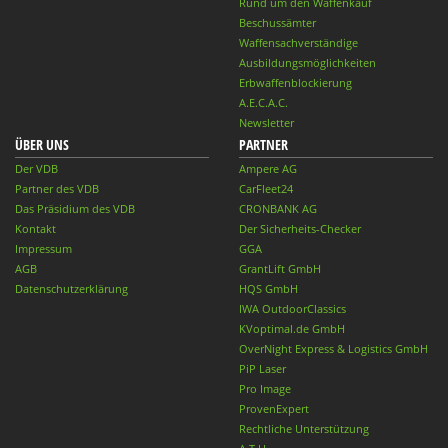
Rund um den Waffenkauf
Beschussämter
Waffensachverständige
Ausbildungsmöglichkeiten
Erbwaffenblockierung
A.E.C.A.C.
Newsletter
ÜBER UNS
PARTNER
Der VDB
Ampere AG
Partner des VDB
CarFleet24
Das Präsidium des VDB
CRONBANK AG
Kontakt
Der Sicherheits-Checker
Impressum
GGA
AGB
GrantLift GmbH
Datenschutzerklärung
HQS GmbH
IWA OutdoorClassics
KVoptimal.de GmbH
OverNight Express & Logistics GmbH
PiP Laser
Pro Image
ProvenExpert
Rechtliche Unterstützung