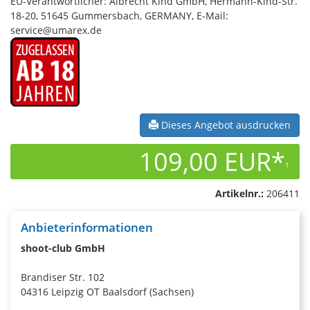
EU-Verantwortlicher: Albrecht Kind GmbH, Hermann-Kind-Str.
18-20, 51645 Gummersbach, GERMANY, E-Mail:
service@umarex.de
Dieses Angebot ausdrucken
109,00 EUR*
1
Artikelnr.:
206411
Anbieterinformationen
shoot-club GmbH
Brandiser Str. 102
04316 Leipzig OT Baalsdorf (Sachsen)