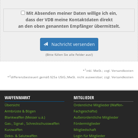
Mit Absenden meiner Daten willige ich ein,
dass der VDB meine Kontaktdaten direkt
an den oben genannten Empfänger übermittelt.
Nachricht versenden
(Bitte füllen Sie alle Felder aus!)
1
*
inkl. MwSt.; zzgl. Versandkosten
2
*
differenzbesteuert gemäß §25a UStG.;MwSt. nicht ausweisbar; zzgl. Versandkosten
WAFFENMARKT
MITGLIEDER
Übersicht
Ordentliche Mitglieder (Waffen-
Armbrüste & Bögen
Fachgeschäfte)
Blankwaffen (Messer u.ä.)
Außerordentliche Mitglieder
Gas-, Signal-, Schreckschusswaffen
Fördermitglieder
Kurzwaffen
Mitgliedschaft
Deko- & Salutwaffen
Login für Mitglieder