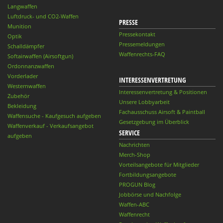
Langwaffen
Luftdruck- und CO2-Waffen
PRESSE
Munition
Pressekontakt
Optik
Pressemeldungen
Schalldämpfer
Waffenrechts-FAQ
Softairwaffen (Airsoftgun)
Ordonnanzwaffen
Vorderlader
INTERESSENVERTRETUNG
Westernwaffen
Interessenvertretung & Positionen
Zubehör
Unsere Lobbyarbeit
Bekleidung
Fachausschuss Airsoft & Paintball
Waffensuche - Kaufgesuch aufgeben
Gesetzgebung im Überblick
Waffenverkauf - Verkaufsangebot
SERVICE
aufgeben
Nachrichten
Merch-Shop
Vorteilsangebote für Mitglieder
Fortbildungsangebote
PROGUN Blog
Jobbörse und Nachfolge
Waffen-ABC
Waffenrecht