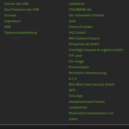
Partner des VDB
CarFleet24
Das Präsidium des VDB
CRONBANK AG
Kontakt
Der Sicherheits-Checker
Impressum
GGA
AGB
GrantLift GmbH
Datenschutzerklärung
HQS GmbH
IWA OutdoorClassics
KVoptimal.de GmbH
OverNight Express & Logistics GmbH
PiP Laser
Pro Image
ProvenExpert
Rechtliche Unterstützung
A.T.U.
BSG-Wüst Data Security GmbH
DPD
First Data
Handelsverband Hessen
Landbell AG
Rheinischer-Inkassodienst e.K.
Zukos