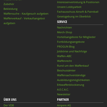
Interessenvertretung & Positionen
Zubehör
Unsere Lobbyarbeit
Bekleidung
Fachausschuss Airsoft & Paintball
Waffensuche - Kaufgesuch aufgeben
Gesetzgebung im Überblick
Waffenverkauf - Verkaufsangebot
SERVICE
aufgeben
Nachrichten
Merch-Shop
Vorteilsangebote für Mitglieder
Fortbildungsangebote
PROGUN Blog
Jobbörse und Nachfolge
Waffen-ABC
Waffenrecht
Rund um den Waffenkauf
Beschussämter
Waffensachverständige
Ausbildungsmöglichkeiten
Erbwaffenblockierung
A.E.C.A.C.
Newsletter
ÜBER UNS
PARTNER
Der VDB
Ampere AG