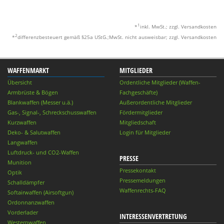
1
*
inkl. MwSt.; zzgl. Versandkosten
2
*
differenzbesteuert gemäß §25a UStG.;MwSt. nicht ausweisbar; zzgl. Versandkosten
WAFFENMARKT
MITGLIEDER
Übersicht
Ordentliche Mitglieder (Waffen-
Armbrüste & Bögen
Fachgeschäfte)
Blankwaffen (Messer u.ä.)
Außerordentliche Mitglieder
Gas-, Signal-, Schreckschusswaffen
Fördermitglieder
Kurzwaffen
Mitgliedschaft
Deko- & Salutwaffen
Login für Mitglieder
Langwaffen
Luftdruck- und CO2-Waffen
PRESSE
Munition
Pressekontakt
Optik
Pressemeldungen
Schalldämpfer
Waffenrechts-FAQ
Softairwaffen (Airsoftgun)
Ordonnanzwaffen
Vorderlader
INTERESSENVERTRETUNG
Westernwaffen