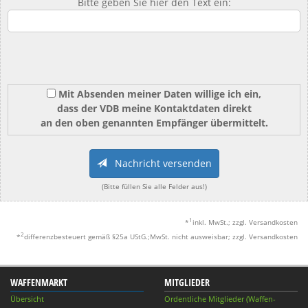
Bitte geben Sie hier den Text ein:
Mit Absenden meiner Daten willige ich ein,
dass der VDB meine Kontaktdaten direkt
an den oben genannten Empfänger übermittelt.
Nachricht versenden
(Bitte füllen Sie alle Felder aus!)
1
*
inkl. MwSt.; zzgl. Versandkosten
2
*
differenzbesteuert gemäß §25a UStG.;MwSt. nicht ausweisbar; zzgl. Versandkosten
WAFFENMARKT
MITGLIEDER
Übersicht
Ordentliche Mitglieder (Waffen-