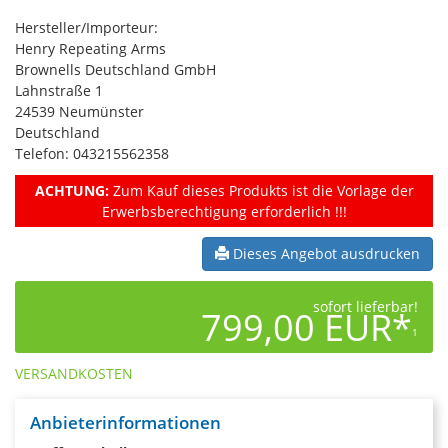
Hersteller/Importeur:
Henry Repeating Arms
Brownells Deutschland GmbH
Lahnstraße 1
24539 Neumünster
Deutschland
Telefon: 043215562358
ACHTUNG:
Zum Kauf dieses Produkts ist die Vorlage der
Erwerbsberechtigung erforderlich !!!
Dieses Angebot ausdrucken
sofort lieferbar!
799,00 EUR*
1
VERSANDKOSTEN
Anbieterinformationen