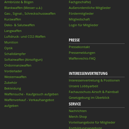
Armbrüste & Bögen
Fachgeschäfte)
Blankwaffen (Messer u.ä.)
Außerordentliche Mitglieder
Gas-, Signal-, Schreckschusswaffen
Fördermitglieder
Kurzwaffen
Mitgliedschaft
Deko- & Salutwaffen
Login für Mitglieder
Langwaffen
Luftdruck- und CO2-Waffen
PRESSE
Munition
Pressekontakt
Optik
Pressemeldungen
Schalldämpfer
Waffenrechts-FAQ
Softairwaffen (Airsoftgun)
Ordonnanzwaffen
Vorderlader
INTERESSENVERTRETUNG
Westernwaffen
Interessenvertretung & Positionen
Zubehör
Unsere Lobbyarbeit
Bekleidung
Fachausschuss Airsoft & Paintball
Waffensuche - Kaufgesuch aufgeben
Gesetzgebung im Überblick
Waffenverkauf - Verkaufsangebot
SERVICE
aufgeben
Nachrichten
Merch-Shop
Vorteilsangebote für Mitglieder
Fortbildungsangebote