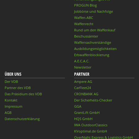
PROGUN Blog
Jobbörse und Nachfolge
Waffen-ABC
Waffenrecht
Rund um den Waffenkauf
Beschussämter
Waffensachverständige
Ausbildungsmöglichkeiten
Erbwaffenblockierung
A.E.C.A.C.
Newsletter
ÜBER UNS
PARTNER
Der VDB
Ampere AG
Partner des VDB
CarFleet24
Das Präsidium des VDB
CRONBANK AG
Kontakt
Der Sicherheits-Checker
Impressum
GGA
AGB
GrantLift GmbH
Datenschutzerklärung
HQS GmbH
IWA OutdoorClassics
KVoptimal.de GmbH
OverNight Express & Logistics GmbH