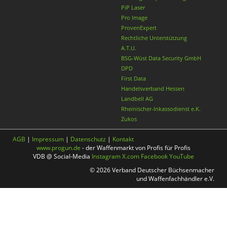
PiP Laser
Pro Image
ProvenExpert
Rechtliche Unterstützung
A.T.U.
BSG-Wüst Data Security GmbH
DPD
First Data
Handelsverband Hessen
Landbell AG
Rheinischer-Inkassodienst e.K.
Zukos
AGB
|
Impressum
|
Datenschutz
|
Kontakt
www.progun.de
- der Waffenmarkt von Profis für Profis
VDB @ Social-Media
Instagram
X.com
Facebook
YouTube
© 2026 Verband Deutscher Büchsenmacher
und Waffenfachhändler e.V.
Nach oben