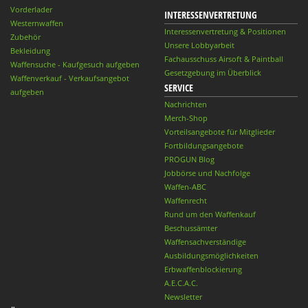
Vorderlader
INTERESSENVERTRETUNG
Westernwaffen
Interessenvertretung & Positionen
Zubehör
Unsere Lobbyarbeit
Bekleidung
Fachausschuss Airsoft & Paintball
Waffensuche - Kaufgesuch aufgeben
Gesetzgebung im Überblick
Waffenverkauf - Verkaufsangebot
SERVICE
aufgeben
Nachrichten
Merch-Shop
Vorteilsangebote für Mitglieder
Fortbildungsangebote
PROGUN Blog
Jobbörse und Nachfolge
Waffen-ABC
Waffenrecht
Rund um den Waffenkauf
Beschussämter
Waffensachverständige
Ausbildungsmöglichkeiten
Erbwaffenblockierung
A.E.C.A.C.
Newsletter