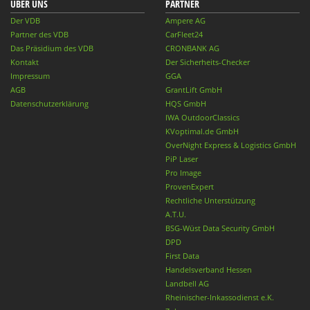
ÜBER UNS
PARTNER
Der VDB
Ampere AG
Partner des VDB
CarFleet24
Das Präsidium des VDB
CRONBANK AG
Kontakt
Der Sicherheits-Checker
Impressum
GGA
AGB
GrantLift GmbH
Datenschutzerklärung
HQS GmbH
IWA OutdoorClassics
KVoptimal.de GmbH
OverNight Express & Logistics GmbH
PiP Laser
Pro Image
ProvenExpert
Rechtliche Unterstützung
A.T.U.
BSG-Wüst Data Security GmbH
DPD
First Data
Handelsverband Hessen
Landbell AG
Rheinischer-Inkassodienst e.K.