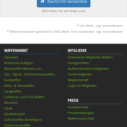
Nachricht versenden
(Bitte füllen Sie alle Felder aus!)
1
*
inkl. MwSt.; zzgl. Versandkosten
2
*
differenzbesteuert gemäß §25a UStG.;MwSt. nicht ausweisbar; zzgl. Versandkosten
WAFFENMARKT
MITGLIEDER
Übersicht
Ordentliche Mitglieder (Waffen-
Armbrüste & Bögen
Fachgeschäfte)
Blankwaffen (Messer u.ä.)
Außerordentliche Mitglieder
Gas-, Signal-, Schreckschusswaffen
Fördermitglieder
Kurzwaffen
Mitgliedschaft
Deko- & Salutwaffen
Login für Mitglieder
Langwaffen
Luftdruck- und CO2-Waffen
PRESSE
Munition
Pressekontakt
Optik
Pressemeldungen
Schalldämpfer
Waffenrechts-FAQ
Softairwaffen (Airsoftgun)
Ordonnanzwaffen