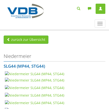
Navig
ein-/
zurück zur Übersicht
Niedermeier
SLG44 (MP44, STG44)