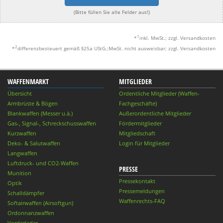
(Bitte füllen Sie alle Felder aus!)
1
*
inkl. MwSt.; zzgl. Versandkosten
2
*
differenzbesteuert gemäß §25a UStG.;MwSt. nicht ausweisbar; zzgl. Versandkosten
WAFFENMARKT
MITGLIEDER
Übersicht
Ordentliche Mitglieder (Waffen-
Armbrüste & Bögen
Fachgeschäfte)
Blankwaffen (Messer u.ä.)
Außerordentliche Mitglieder
Gas-, Signal-, Schreckschusswaffen
Fördermitglieder
Kurzwaffen
Mitgliedschaft
Deko- & Salutwaffen
Login für Mitglieder
Langwaffen
Luftdruck- und CO2-Waffen
PRESSE
Munition
Pressekontakt
Optik
Pressemeldungen
Schalldämpfer
Waffenrechts-FAQ
Softairwaffen (Airsoftgun)
Ordonnanzwaffen
Vorderlader