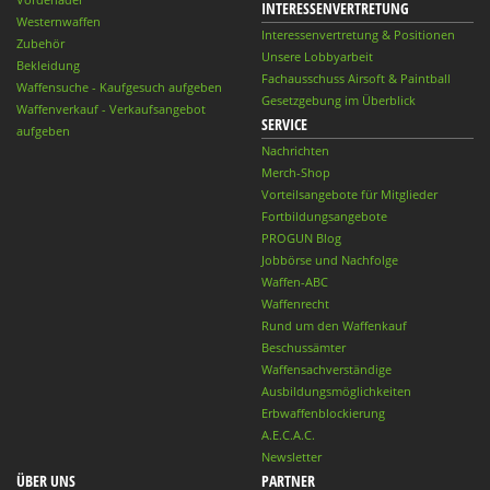
INTERESSENVERTRETUNG
Westernwaffen
Interessenvertretung & Positionen
Zubehör
Unsere Lobbyarbeit
Bekleidung
Fachausschuss Airsoft & Paintball
Waffensuche - Kaufgesuch aufgeben
Gesetzgebung im Überblick
Waffenverkauf - Verkaufsangebot
SERVICE
aufgeben
Nachrichten
Merch-Shop
Vorteilsangebote für Mitglieder
Fortbildungsangebote
PROGUN Blog
Jobbörse und Nachfolge
Waffen-ABC
Waffenrecht
Rund um den Waffenkauf
Beschussämter
Waffensachverständige
Ausbildungsmöglichkeiten
Erbwaffenblockierung
A.E.C.A.C.
Newsletter
ÜBER UNS
PARTNER