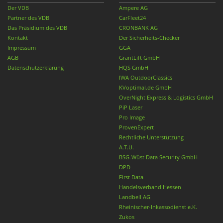
Der VDB
Ampere AG
Partner des VDB
CarFleet24
Das Präsidium des VDB
CRONBANK AG
Kontakt
Der Sicherheits-Checker
Impressum
GGA
AGB
GrantLift GmbH
Datenschutzerklärung
HQS GmbH
IWA OutdoorClassics
KVoptimal.de GmbH
OverNight Express & Logistics GmbH
PiP Laser
Pro Image
ProvenExpert
Rechtliche Unterstützung
A.T.U.
BSG-Wüst Data Security GmbH
DPD
First Data
Handelsverband Hessen
Landbell AG
Rheinischer-Inkassodienst e.K.
Zukos