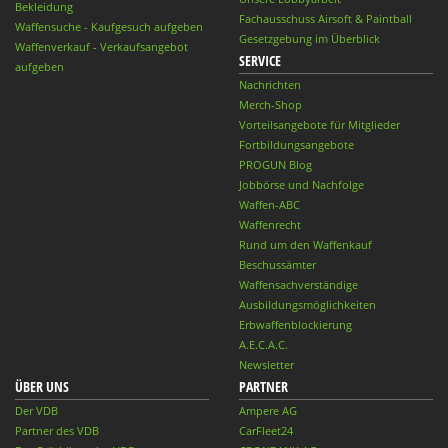
Bekleidung
Fachausschuss Airsoft & Paintball
Waffensuche - Kaufgesuch aufgeben
Gesetzgebung im Überblick
Waffenverkauf - Verkaufsangebot
SERVICE
aufgeben
Nachrichten
Merch-Shop
Vorteilsangebote für Mitglieder
Fortbildungsangebote
PROGUN Blog
Jobbörse und Nachfolge
Waffen-ABC
Waffenrecht
Rund um den Waffenkauf
Beschussämter
Waffensachverständige
Ausbildungsmöglichkeiten
Erbwaffenblockierung
A.E.C.A.C.
Newsletter
ÜBER UNS
PARTNER
Der VDB
Ampere AG
Partner des VDB
CarFleet24