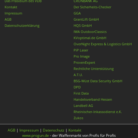
Das Präsidium des VDB
CRONBANK AG
Kontakt
Der Sicherheits-Checker
Impressum
GGA
AGB
GrantLift GmbH
Datenschutzerklärung
HQS GmbH
IWA OutdoorClassics
KVoptimal.de GmbH
OverNight Express & Logistics GmbH
PiP Laser
Pro Image
ProvenExpert
Rechtliche Unterstützung
A.T.U.
BSG-Wüst Data Security GmbH
DPD
First Data
Handelsverband Hessen
Landbell AG
Rheinischer-Inkassodienst e.K.
Zukos
AGB
|
Impressum
|
Datenschutz
|
Kontakt
www.progun.de
- der Waffenmarkt von Profis für Profis