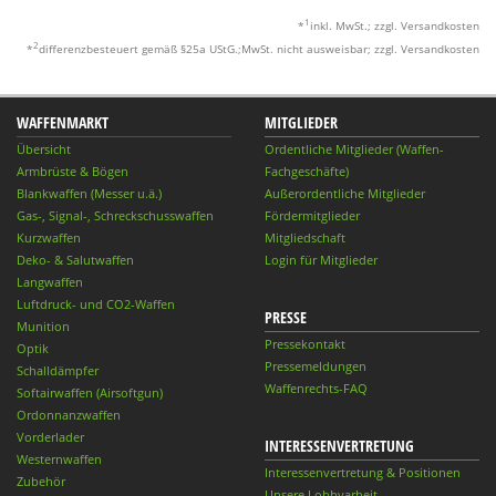
1
*
inkl. MwSt.; zzgl. Versandkosten
2
*
differenzbesteuert gemäß §25a UStG.;MwSt. nicht ausweisbar; zzgl. Versandkosten
WAFFENMARKT
MITGLIEDER
Übersicht
Ordentliche Mitglieder (Waffen-
Armbrüste & Bögen
Fachgeschäfte)
Blankwaffen (Messer u.ä.)
Außerordentliche Mitglieder
Gas-, Signal-, Schreckschusswaffen
Fördermitglieder
Kurzwaffen
Mitgliedschaft
Deko- & Salutwaffen
Login für Mitglieder
Langwaffen
Luftdruck- und CO2-Waffen
PRESSE
Munition
Pressekontakt
Optik
Pressemeldungen
Schalldämpfer
Waffenrechts-FAQ
Softairwaffen (Airsoftgun)
Ordonnanzwaffen
Vorderlader
INTERESSENVERTRETUNG
Westernwaffen
Interessenvertretung & Positionen
Zubehör
Unsere Lobbyarbeit