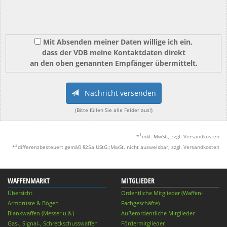
Mit Absenden meiner Daten willige ich ein,
dass der VDB meine Kontaktdaten direkt
an den oben genannten Empfänger übermittelt.
Nachricht versenden
(Bitte füllen Sie alle Felder aus!)
1
*
inkl. MwSt.; zzgl. Versandkosten
2
*
differenzbesteuert gemäß §25a UStG.;MwSt. nicht ausweisbar; zzgl. Versandkosten
WAFFENMARKT
MITGLIEDER
Übersicht
Ordentliche Mitglieder (Waffen-
Armbrüste & Bögen
Fachgeschäfte)
Blankwaffen (Messer u.ä.)
Außerordentliche Mitglieder
Gas-, Signal-, Schreckschusswaffen
Fördermitglieder