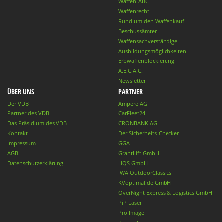
Waffen-ABC
Waffenrecht
Rund um den Waffenkauf
Beschussämter
Waffensachverständige
Ausbildungsmöglichkeiten
Erbwaffenblockierung
A.E.C.A.C.
Newsletter
ÜBER UNS
PARTNER
Der VDB
Ampere AG
Partner des VDB
CarFleet24
Das Präsidium des VDB
CRONBANK AG
Kontakt
Der Sicherheits-Checker
Impressum
GGA
AGB
GrantLift GmbH
Datenschutzerklärung
HQS GmbH
IWA OutdoorClassics
KVoptimal.de GmbH
OverNight Express & Logistics GmbH
PiP Laser
Pro Image