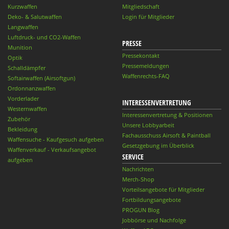
Kurzwaffen
Mitgliedschaft
Deko- & Salutwaffen
Login für Mitglieder
Langwaffen
Luftdruck- und CO2-Waffen
PRESSE
Munition
Pressekontakt
Optik
Pressemeldungen
Schalldämpfer
Waffenrechts-FAQ
Softairwaffen (Airsoftgun)
Ordonnanzwaffen
Vorderlader
INTERESSENVERTRETUNG
Westernwaffen
Interessenvertretung & Positionen
Zubehör
Unsere Lobbyarbeit
Bekleidung
Fachausschuss Airsoft & Paintball
Waffensuche - Kaufgesuch aufgeben
Gesetzgebung im Überblick
Waffenverkauf - Verkaufsangebot
SERVICE
aufgeben
Nachrichten
Merch-Shop
Vorteilsangebote für Mitglieder
Fortbildungsangebote
PROGUN Blog
Jobbörse und Nachfolge