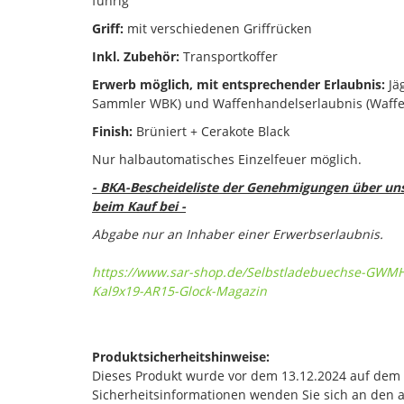
führig
Griff:
mit verschiedenen Griffrücken
Inkl. Zubehör:
Transportkoffer
Erwerb möglich, mit entsprechender Erlaubnis:
Jä
Sammler WBK) und Waffenhandelserlaubnis (Waffe
Finish:
Brüniert + Cerakote Black
Nur halbautomatisches Einzelfeuer möglich.
- BKA-Bescheideliste der Genehmigungen über u
beim Kauf bei -
Abgabe nur an Inhaber einer Erwerbserlaubnis.
https://www.sar-shop.de/Selbstladebuechse-GWM
Kal9x19-AR15-Glock-Magazin
Produktsicherheitshinweise:
Dieses Produkt wurde vor dem 13.12.2024 auf dem Ma
Sicherheitsinformationen wenden Sie sich an den 