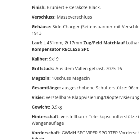
Finish:
Brüniert + Cerakote Black.
Verschluss:
Masseverschluss
Gehäuse:
Side-Charger (Seitenspanner mit Verschlus
1913
Lauf:
L 431mm, Ø 17mm
Zug/Feld Matchlauf
Lothar
Kompensator RECLESS SPC
Kaliber:
9x19
Griffstück:
Aus dem Vollen gefräst, 7075 T6
Magazin:
10schuss Magazin
Gesamtlänge:
ausgeschobene Schulterstütze: 96cm
Visier:
verstellbare Klappvisierung/Dioptervisierun
Gewicht:
3,9kg
Hinterschaft:
verstellbarer Teleskopschulterstütze i
Wangenauflage
Vorderschaft:
GWMH SPC VIPER SPORTER Vorderschaf