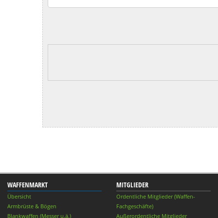
WAFFENMARKT
MITGLIEDER
Übersicht
Ordentliche Mitglieder (Waffen-
Armbrüste & Bögen
Fachgeschäfte)
Blankwaffen (Messer u.ä.)
Außerordentliche Mitglieder