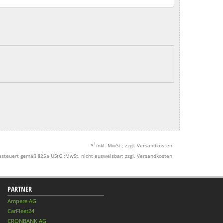
1
*
inkl. MwSt.; zzgl. Versandkosten
esteuert gemäß §25a UStG.;MwSt. nicht ausweisbar; zzgl. Versandkosten
PARTNER
Ampere AG
CarFleet24
CRONBANK AG