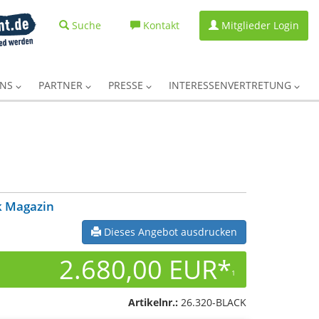
Suche
Kontakt
Mitglieder Login
UNS
PARTNER
PRESSE
INTERESSENVERTRETUNG
k Magazin
Dieses Angebot ausdrucken
2.680,00 EUR*
1
Artikelnr.:
26.320-BLACK