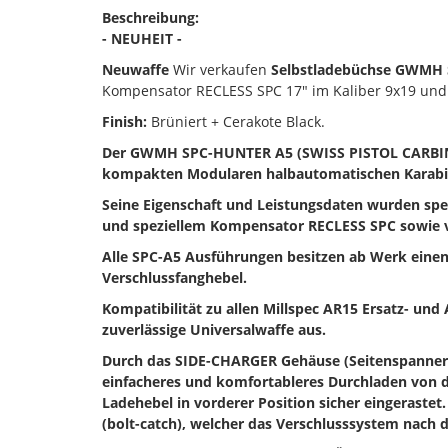
Beschreibung:
- NEUHEIT -
Neuwaffe
Wir verkaufen
Selbstladebüchse GWMH 
Kompensator RECLESS SPC 17" im Kaliber 9x19 und
Finish:
Brüniert + Cerakote Black.
Der GWMH SPC-HUNTER A5 (SWISS PISTOL CARBINE
kompakten Modularen halbautomatischen Karabiner
Seine Eigenschaft und Leistungsdaten wurden spe
und speziellem Kompensator RECLESS SPC sowie ve
Alle SPC-A5 Ausführungen besitzen ab Werk einen
Verschlussfanghebel
.
Kompatibilität zu allen Millspec AR15 Ersatz- und
zuverlässige Universalwaffe aus.
Durch das SIDE-CHARGER Gehäuse (Seitenspanner G
einfacheres und komfortableres Durchladen von de
Ladehebel in vorderer Position sicher eingerastet.
(bolt-catch), welcher das Verschlusssystem nach 