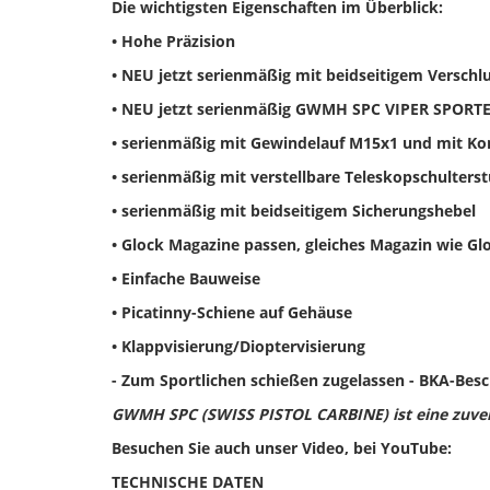
Die wichtigsten Eigenschaften im Überblick:
• Hohe Präzision
•
NEU
jetzt serienmäßig mit beidseitigem Verschl
•
NEU
jetzt serienmäßig GWMH SPC VIPER SPORTE
• serienmäßig mit Gewindelauf M15x1 und mit K
•
serienmäßig mit verstellbare Teleskopschulters
•
serienmäßig mit beidseitigem Sicherungshebel
•
Glock Magazine passen, gleiches Magazin wie Glo
• Einfache Bauweise
• Picatinny-Schiene auf Gehäuse
•
Klappvisierung/Dioptervisierung
- Zum Sportlichen schießen zugelassen - BKA-Bes
GWMH SPC (SWISS PISTOL CARBINE) ist eine zuverl
Besuchen Sie auch unser Video, bei YouTube
:
TECHNISCHE DATEN