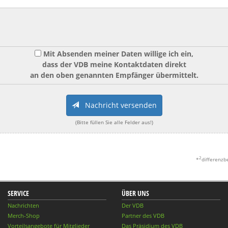
Mit Absenden meiner Daten willige ich ein,
dass der VDB meine Kontaktdaten direkt
an den oben genannten Empfänger übermittelt.
Nachricht versenden
(Bitte füllen Sie alle Felder aus!)
2
*
differenzb
SERVICE
ÜBER UNS
Nachrichten
Der VDB
Merch-Shop
Partner des VDB
Vorteilsangebote für Mitglieder
Das Präsidium des VDB