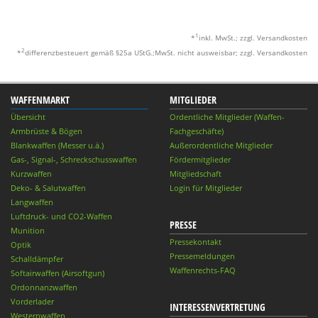
1
*
inkl. MwSt.; zzgl. Versandkosten
2
*
differenzbesteuert gemäß §25a UStG.;MwSt. nicht ausweisbar; zzgl. Versandkosten
WAFFENMARKT
MITGLIEDER
Übersicht
Ordentliche Mitglieder (Waffen-
Armbrüste & Bögen
Fachgeschäfte)
Blankwaffen (Messer u.ä.)
Außerordentliche Mitglieder
Gas-, Signal-, Schreckschusswaffen
Fördermitglieder
Kurzwaffen
Mitgliedschaft
Deko- & Salutwaffen
Login für Mitglieder
Langwaffen
Luftdruck- und CO2-Waffen
PRESSE
Munition
Pressekontakt
Optik
Pressemeldungen
Schalldämpfer
Waffenrechts-FAQ
Softairwaffen (Airsoftgun)
Ordonnanzwaffen
Vorderlader
INTERESSENVERTRETUNG
Westernwaffen