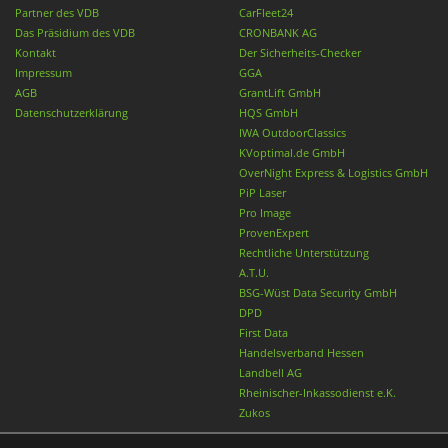
Partner des VDB
CarFleet24
Das Präsidium des VDB
CRONBANK AG
Kontakt
Der Sicherheits-Checker
Impressum
GGA
AGB
GrantLift GmbH
Datenschutzerklärung
HQS GmbH
IWA OutdoorClassics
KVoptimal.de GmbH
OverNight Express & Logistics GmbH
PiP Laser
Pro Image
ProvenExpert
Rechtliche Unterstützung
A.T.U.
BSG-Wüst Data Security GmbH
DPD
First Data
Handelsverband Hessen
Landbell AG
Rheinischer-Inkassodienst e.K.
Zukos