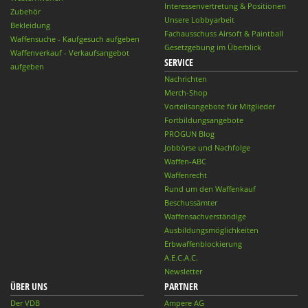
Interessenvertretung & Positionen
Zubehör
Unsere Lobbyarbeit
Bekleidung
Fachausschuss Airsoft & Paintball
Waffensuche - Kaufgesuch aufgeben
Gesetzgebung im Überblick
Waffenverkauf - Verkaufsangebot
SERVICE
aufgeben
Nachrichten
Merch-Shop
Vorteilsangebote für Mitglieder
Fortbildungsangebote
PROGUN Blog
Jobbörse und Nachfolge
Waffen-ABC
Waffenrecht
Rund um den Waffenkauf
Beschussämter
Waffensachverständige
Ausbildungsmöglichkeiten
Erbwaffenblockierung
A.E.C.A.C.
Newsletter
ÜBER UNS
PARTNER
Der VDB
Ampere AG