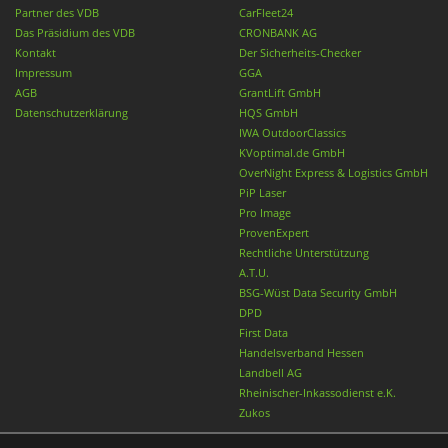
Partner des VDB
CarFleet24
Das Präsidium des VDB
CRONBANK AG
Kontakt
Der Sicherheits-Checker
Impressum
GGA
AGB
GrantLift GmbH
Datenschutzerklärung
HQS GmbH
IWA OutdoorClassics
KVoptimal.de GmbH
OverNight Express & Logistics GmbH
PiP Laser
Pro Image
ProvenExpert
Rechtliche Unterstützung
A.T.U.
BSG-Wüst Data Security GmbH
DPD
First Data
Handelsverband Hessen
Landbell AG
Rheinischer-Inkassodienst e.K.
Zukos