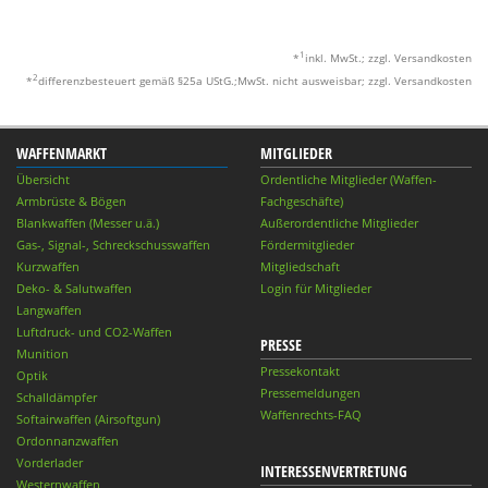
1
*
inkl. MwSt.; zzgl. Versandkosten
2
*
differenzbesteuert gemäß §25a UStG.;MwSt. nicht ausweisbar; zzgl. Versandkosten
WAFFENMARKT
MITGLIEDER
Übersicht
Ordentliche Mitglieder (Waffen-
Armbrüste & Bögen
Fachgeschäfte)
Blankwaffen (Messer u.ä.)
Außerordentliche Mitglieder
Gas-, Signal-, Schreckschusswaffen
Fördermitglieder
Kurzwaffen
Mitgliedschaft
Deko- & Salutwaffen
Login für Mitglieder
Langwaffen
Luftdruck- und CO2-Waffen
PRESSE
Munition
Pressekontakt
Optik
Pressemeldungen
Schalldämpfer
Waffenrechts-FAQ
Softairwaffen (Airsoftgun)
Ordonnanzwaffen
Vorderlader
INTERESSENVERTRETUNG
Westernwaffen