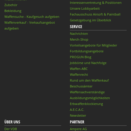
Interessenvertretung & Positionen
Zubehör
Unsere Lobbyarbeit
Bekleidung
Fachausschuss Airsoft & Paintball
Waffensuche - Kaufgesuch aufgeben
Gesetzgebung im Überblick
Waffenverkauf - Verkaufsangebot
SERVICE
aufgeben
Nachrichten
Merch-Shop
Vorteilsangebote für Mitglieder
Fortbildungsangebote
PROGUN Blog
Jobbörse und Nachfolge
Waffen-ABC
Waffenrecht
Rund um den Waffenkauf
Beschussämter
Waffensachverständige
Ausbildungsmöglichkeiten
Erbwaffenblockierung
A.E.C.A.C.
Newsletter
ÜBER UNS
PARTNER
Der VDB
Ampere AG