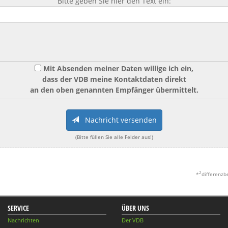
Bitte geben Sie hier den Text ein:
Mit Absenden meiner Daten willige ich ein,
dass der VDB meine Kontaktdaten direkt
an den oben genannten Empfänger übermittelt.
Nachricht versenden
(Bitte füllen Sie alle Felder aus!)
2
*
differenzb
SERVICE
ÜBER UNS
Nachrichten
Der VDB