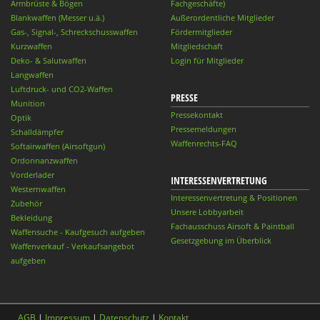
Armbrüste & Bögen
Fachgeschäfte)
Blankwaffen (Messer u.ä.)
Außerordentliche Mitglieder
Gas-, Signal-, Schreckschusswaffen
Fördermitglieder
Kurzwaffen
Mitgliedschaft
Deko- & Salutwaffen
Login für Mitglieder
Langwaffen
Luftdruck- und CO2-Waffen
PRESSE
Munition
Pressekontakt
Optik
Pressemeldungen
Schalldämpfer
Waffenrechts-FAQ
Softairwaffen (Airsoftgun)
Ordonnanzwaffen
Vorderlader
INTERESSENVERTRETUNG
Westernwaffen
Interessenvertretung & Positionen
Zubehör
Unsere Lobbyarbeit
Bekleidung
Fachausschuss Airsoft & Paintball
Waffensuche - Kaufgesuch aufgeben
Gesetzgebung im Überblick
Waffenverkauf - Verkaufsangebot
aufgeben
AGB
|
Impressum
|
Datenschutz
|
Kontakt