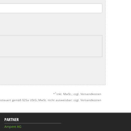
1
*
inkl. MwSt.; zzgl. Versandkosten
esteuert gemäß §25a UStG.;MwSt. nicht ausweisbar; zzgl. Versandkosten
PARTNER
Ampere AG