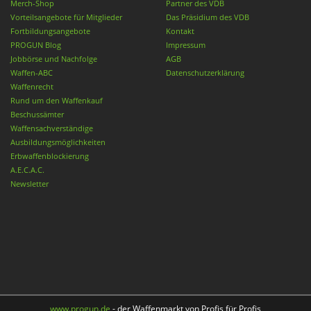
Merch-Shop
Partner des VDB
Vorteilsangebote für Mitglieder
Das Präsidium des VDB
Fortbildungsangebote
Kontakt
PROGUN Blog
Impressum
Jobbörse und Nachfolge
AGB
Waffen-ABC
Datenschutzerklärung
Waffenrecht
Rund um den Waffenkauf
Beschussämter
Waffensachverständige
Ausbildungsmöglichkeiten
Erbwaffenblockierung
A.E.C.A.C.
Newsletter
www.progun.de
- der Waffenmarkt von Profis für Profis