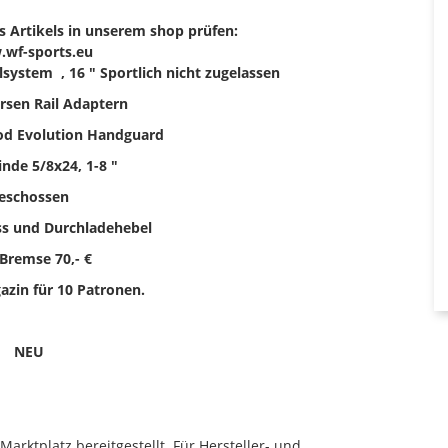
es Artikels in unserem shop prüfen:
wf-sports.eu
ystem , 16 " Sportlich nicht zugelassen
rsen Rail Adaptern
d Evolution Handguard
nde 5/8x24, 1-8 "
eschossen
uss und Durchladehebel
 Bremse 70,- €
zin für 10 Patronen.
NEU
rktplatz bereitgestellt. Für Hersteller- und