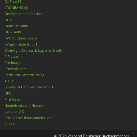
CarFleet24
CRONBANK AG
Der Sicherheits-Checker
GGA
GrantLift GmbH
HQS GmbH
IWA OutdoorClassics
KVoptimal.de GmbH
OverNight Express & Logistics GmbH
PiP Laser
Pro Image
ProvenExpert
Rechtliche Unterstützung
A.T.U.
BSG-Wüst Data Security GmbH
DPD
First Data
Handelsverband Hessen
Landbell AG
Rheinischer-Inkassodienst e.K.
Zukos
© 2026 Verband Deutscher Büchsenmacher