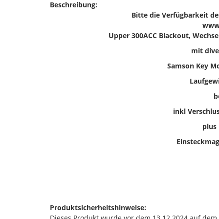
Beschreibung:
Bitte die Verfügbarkeit d
www.
Upper 300ACC Blackout, Wechsels
mit dive
Samson Key Mo
Laufgewi
b
inkl Verschl
plus
Einsteckmaga
Produktsicherheitshinweise:
Dieses Produkt wurde vor dem 13.12.2024 auf dem Ma