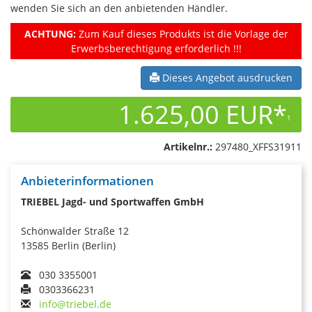
wenden Sie sich an den anbietenden Händler.
ACHTUNG:
Zum Kauf dieses Produkts ist die Vorlage der
Erwerbsberechtigung erforderlich !!!
Dieses Angebot ausdrucken
1.625,00 EUR*
1
Artikelnr.:
297480_XFFS31911
Anbieterinformationen
TRIEBEL Jagd- und Sportwaffen GmbH
Schönwalder Straße 12
13585 Berlin (Berlin)
030 3355001
0303366231
info@triebel.de