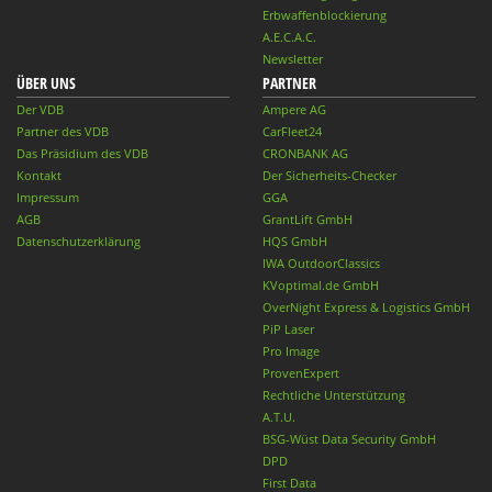
Erbwaffenblockierung
A.E.C.A.C.
Newsletter
ÜBER UNS
PARTNER
Der VDB
Ampere AG
Partner des VDB
CarFleet24
Das Präsidium des VDB
CRONBANK AG
Kontakt
Der Sicherheits-Checker
Impressum
GGA
AGB
GrantLift GmbH
Datenschutzerklärung
HQS GmbH
IWA OutdoorClassics
KVoptimal.de GmbH
OverNight Express & Logistics GmbH
PiP Laser
Pro Image
ProvenExpert
Rechtliche Unterstützung
A.T.U.
BSG-Wüst Data Security GmbH
DPD
First Data