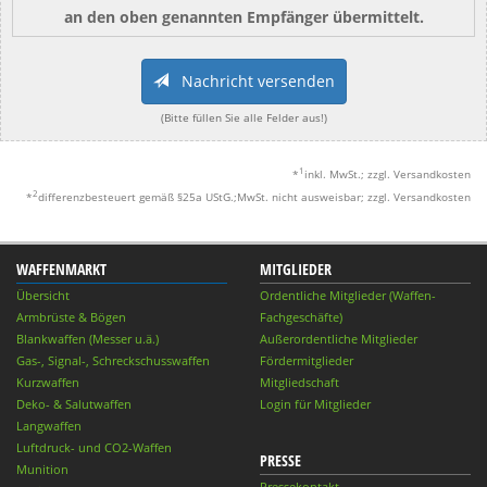
an den oben genannten Empfänger übermittelt.
Nachricht versenden
(Bitte füllen Sie alle Felder aus!)
1
*
inkl. MwSt.; zzgl. Versandkosten
2
*
differenzbesteuert gemäß §25a UStG.;MwSt. nicht ausweisbar; zzgl. Versandkosten
WAFFENMARKT
MITGLIEDER
Übersicht
Ordentliche Mitglieder (Waffen-
Armbrüste & Bögen
Fachgeschäfte)
Blankwaffen (Messer u.ä.)
Außerordentliche Mitglieder
Gas-, Signal-, Schreckschusswaffen
Fördermitglieder
Kurzwaffen
Mitgliedschaft
Deko- & Salutwaffen
Login für Mitglieder
Langwaffen
Luftdruck- und CO2-Waffen
PRESSE
Munition
Pressekontakt