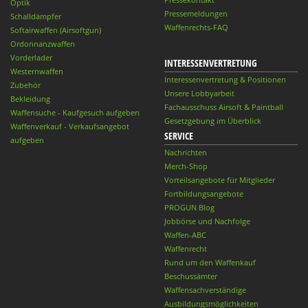
Optik
Pressemeldungen
Schalldämpfer
Waffenrechts-FAQ
Softairwaffen (Airsoftgun)
Ordonnanzwaffen
Vorderlader
INTERESSENVERTRETUNG
Westernwaffen
Interessenvertretung & Positionen
Zubehör
Unsere Lobbyarbeit
Bekleidung
Fachausschuss Airsoft & Paintball
Waffensuche - Kaufgesuch aufgeben
Gesetzgebung im Überblick
Waffenverkauf - Verkaufsangebot
SERVICE
aufgeben
Nachrichten
Merch-Shop
Vorteilsangebote für Mitglieder
Fortbildungsangebote
PROGUN Blog
Jobbörse und Nachfolge
Waffen-ABC
Waffenrecht
Rund um den Waffenkauf
Beschussämter
Waffensachverständige
Ausbildungsmöglichkeiten