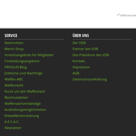
2
*
differenzb
SERVICE
ÜBER UNS
Nachrichten
Der VDB
Merch-Shop
Partner des VDB
Vorteilsangebote für Mitglieder
Das Präsidium des VDB
Fortbildungsangebote
Kontakt
PROGUN Blog
Impressum
Jobbörse und Nachfolge
AGB
Waffen-ABC
Datenschutzerklärung
Waffenrecht
Rund um den Waffenkauf
Beschussämter
Waffensachverständige
Ausbildungsmöglichkeiten
Erbwaffenblockierung
A.E.C.A.C.
Newsletter