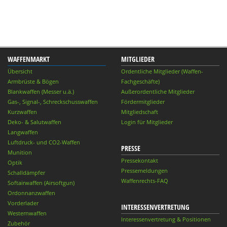
WAFFENMARKT
MITGLIEDER
Übersicht
Ordentliche Mitglieder (Waffen-
Armbrüste & Bögen
Fachgeschäfte)
Blankwaffen (Messer u.ä.)
Außerordentliche Mitglieder
Gas-, Signal-, Schreckschusswaffen
Fördermitglieder
Kurzwaffen
Mitgliedschaft
Deko- & Salutwaffen
Login für Mitglieder
Langwaffen
Luftdruck- und CO2-Waffen
PRESSE
Munition
Pressekontakt
Optik
Pressemeldungen
Schalldämpfer
Waffenrechts-FAQ
Softairwaffen (Airsoftgun)
Ordonnanzwaffen
Vorderlader
INTERESSENVERTRETUNG
Westernwaffen
Interessenvertretung & Positionen
Zubehör