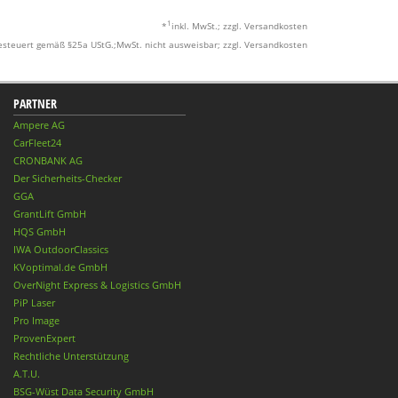
1
*
inkl. MwSt.; zzgl. Versandkosten
esteuert gemäß §25a UStG.;MwSt. nicht ausweisbar; zzgl. Versandkosten
PARTNER
Ampere AG
CarFleet24
CRONBANK AG
Der Sicherheits-Checker
GGA
GrantLift GmbH
HQS GmbH
IWA OutdoorClassics
KVoptimal.de GmbH
OverNight Express & Logistics GmbH
PiP Laser
Pro Image
ProvenExpert
Rechtliche Unterstützung
A.T.U.
BSG-Wüst Data Security GmbH