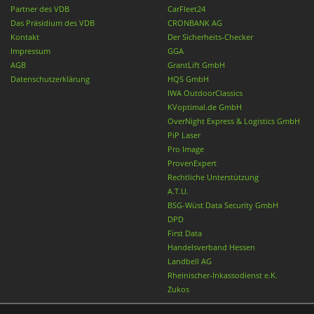
Partner des VDB
CarFleet24
Das Präsidium des VDB
CRONBANK AG
Kontakt
Der Sicherheits-Checker
Impressum
GGA
AGB
GrantLift GmbH
Datenschutzerklärung
HQS GmbH
IWA OutdoorClassics
KVoptimal.de GmbH
OverNight Express & Logistics GmbH
PiP Laser
Pro Image
ProvenExpert
Rechtliche Unterstützung
A.T.U.
BSG-Wüst Data Security GmbH
DPD
First Data
Handelsverband Hessen
Landbell AG
Rheinischer-Inkassodienst e.K.
Zukos