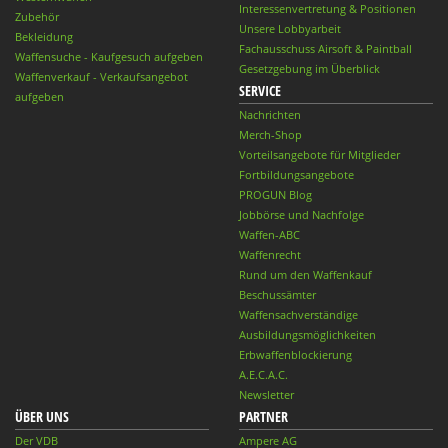
Interessenvertretung & Positionen
Zubehör
Unsere Lobbyarbeit
Bekleidung
Fachausschuss Airsoft & Paintball
Waffensuche - Kaufgesuch aufgeben
Gesetzgebung im Überblick
Waffenverkauf - Verkaufsangebot
SERVICE
aufgeben
Nachrichten
Merch-Shop
Vorteilsangebote für Mitglieder
Fortbildungsangebote
PROGUN Blog
Jobbörse und Nachfolge
Waffen-ABC
Waffenrecht
Rund um den Waffenkauf
Beschussämter
Waffensachverständige
Ausbildungsmöglichkeiten
Erbwaffenblockierung
A.E.C.A.C.
Newsletter
ÜBER UNS
PARTNER
Der VDB
Ampere AG