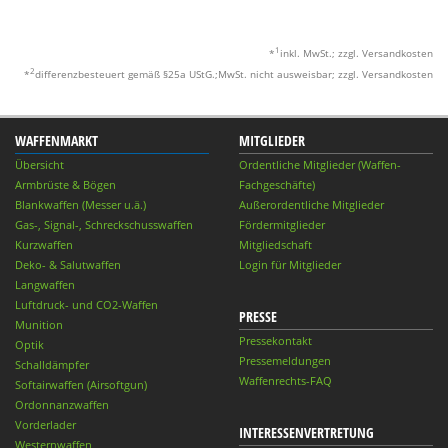
1
*
inkl. MwSt.; zzgl. Versandkosten
2
*
differenzbesteuert gemäß §25a UStG.;MwSt. nicht ausweisbar; zzgl. Versandkosten
WAFFENMARKT
MITGLIEDER
Übersicht
Ordentliche Mitglieder (Waffen-
Armbrüste & Bögen
Fachgeschäfte)
Blankwaffen (Messer u.ä.)
Außerordentliche Mitglieder
Gas-, Signal-, Schreckschusswaffen
Fördermitglieder
Kurzwaffen
Mitgliedschaft
Deko- & Salutwaffen
Login für Mitglieder
Langwaffen
Luftdruck- und CO2-Waffen
PRESSE
Munition
Pressekontakt
Optik
Pressemeldungen
Schalldämpfer
Waffenrechts-FAQ
Softairwaffen (Airsoftgun)
Ordonnanzwaffen
Vorderlader
INTERESSENVERTRETUNG
Westernwaffen