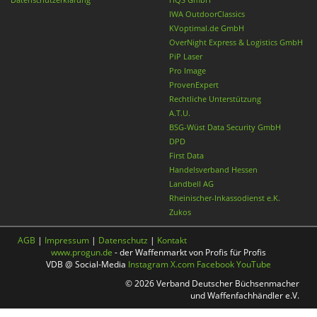
IWA OutdoorClassics
KVoptimal.de GmbH
OverNight Express & Logistics GmbH
PiP Laser
Pro Image
ProvenExpert
Rechtliche Unterstützung
A.T.U.
BSG-Wüst Data Security GmbH
DPD
First Data
Handelsverband Hessen
Landbell AG
Rheinischer-Inkassodienst e.K.
Zukos
AGB
|
Impressum
|
Datenschutz
|
Kontakt
www.progun.de
- der Waffenmarkt von Profis für Profis
VDB @ Social-Media
Instagram
X.com
Facebook
YouTube
© 2026 Verband Deutscher Büchsenmacher
und Waffenfachhändler e.V.