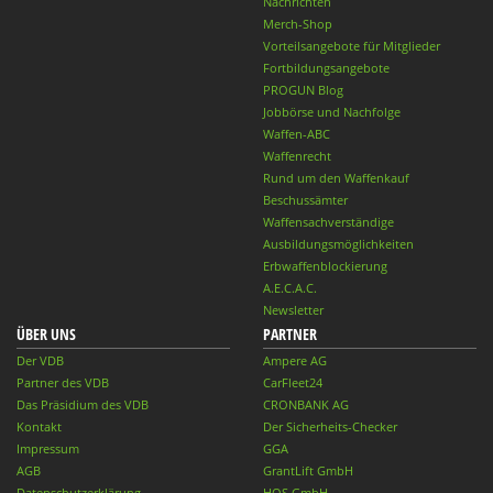
Nachrichten
Merch-Shop
Vorteilsangebote für Mitglieder
Fortbildungsangebote
PROGUN Blog
Jobbörse und Nachfolge
Waffen-ABC
Waffenrecht
Rund um den Waffenkauf
Beschussämter
Waffensachverständige
Ausbildungsmöglichkeiten
Erbwaffenblockierung
A.E.C.A.C.
Newsletter
ÜBER UNS
PARTNER
Der VDB
Ampere AG
Partner des VDB
CarFleet24
Das Präsidium des VDB
CRONBANK AG
Kontakt
Der Sicherheits-Checker
Impressum
GGA
AGB
GrantLift GmbH
Datenschutzerklärung
HQS GmbH