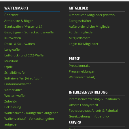
WAFFENMARKT
MITGLIEDER
Übersicht
Ordentliche Mitglieder (Waffen-
Armbrüste & Bögen
Fachgeschäfte)
Blankwaffen (Messer u.ä.)
Außerordentliche Mitglieder
Gas-, Signal-, Schreckschusswaffen
Fördermitglieder
Kurzwaffen
Mitgliedschaft
Deko- & Salutwaffen
Login für Mitglieder
Langwaffen
Luftdruck- und CO2-Waffen
PRESSE
Munition
Pressekontakt
Optik
Pressemeldungen
Schalldämpfer
Waffenrechts-FAQ
Softairwaffen (Airsoftgun)
Ordonnanzwaffen
Vorderlader
INTERESSENVERTRETUNG
Westernwaffen
Interessenvertretung & Positionen
Zubehör
Unsere Lobbyarbeit
Bekleidung
Fachausschuss Airsoft & Paintball
Waffensuche - Kaufgesuch aufgeben
Gesetzgebung im Überblick
Waffenverkauf - Verkaufsangebot
SERVICE
aufgeben