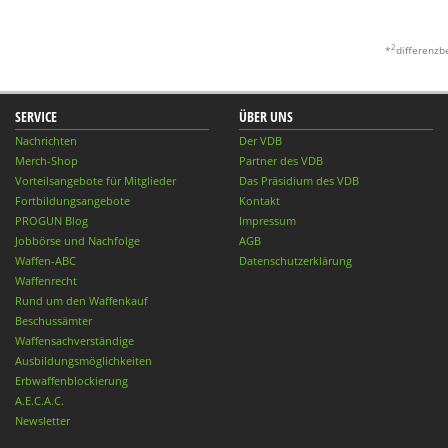
2
*
differenzb
SERVICE
ÜBER UNS
Nachrichten
Der VDB
Merch-Shop
Partner des VDB
Vorteilsangebote für Mitglieder
Das Präsidium des VDB
Fortbildungsangebote
Kontakt
PROGUN Blog
Impressum
Jobbörse und Nachfolge
AGB
Waffen-ABC
Datenschutzerklärung
Waffenrecht
Rund um den Waffenkauf
Beschussämter
Waffensachverständige
Ausbildungsmöglichkeiten
Erbwaffenblockierung
A.E.C.A.C.
Newsletter