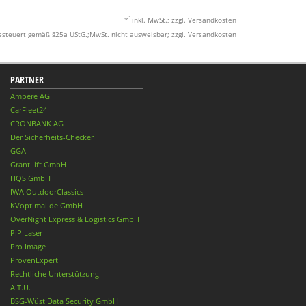
1
*
inkl. MwSt.; zzgl. Versandkosten
esteuert gemäß §25a UStG.;MwSt. nicht ausweisbar; zzgl. Versandkosten
PARTNER
Ampere AG
CarFleet24
CRONBANK AG
Der Sicherheits-Checker
GGA
GrantLift GmbH
HQS GmbH
IWA OutdoorClassics
KVoptimal.de GmbH
OverNight Express & Logistics GmbH
PiP Laser
Pro Image
ProvenExpert
Rechtliche Unterstützung
A.T.U.
BSG-Wüst Data Security GmbH