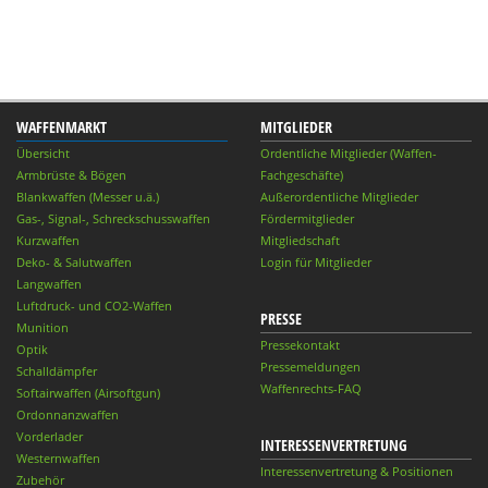
WAFFENMARKT
MITGLIEDER
Übersicht
Ordentliche Mitglieder (Waffen-
Armbrüste & Bögen
Fachgeschäfte)
Blankwaffen (Messer u.ä.)
Außerordentliche Mitglieder
Gas-, Signal-, Schreckschusswaffen
Fördermitglieder
Kurzwaffen
Mitgliedschaft
Deko- & Salutwaffen
Login für Mitglieder
Langwaffen
Luftdruck- und CO2-Waffen
PRESSE
Munition
Pressekontakt
Optik
Pressemeldungen
Schalldämpfer
Waffenrechts-FAQ
Softairwaffen (Airsoftgun)
Ordonnanzwaffen
Vorderlader
INTERESSENVERTRETUNG
Westernwaffen
Interessenvertretung & Positionen
Zubehör