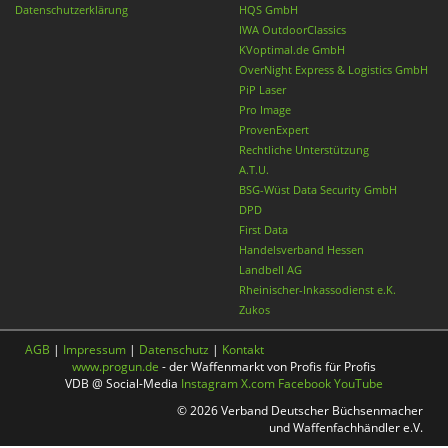
Datenschutzerklärung
HQS GmbH
IWA OutdoorClassics
KVoptimal.de GmbH
OverNight Express & Logistics GmbH
PiP Laser
Pro Image
ProvenExpert
Rechtliche Unterstützung
A.T.U.
BSG-Wüst Data Security GmbH
DPD
First Data
Handelsverband Hessen
Landbell AG
Rheinischer-Inkassodienst e.K.
Zukos
AGB
|
Impressum
|
Datenschutz
|
Kontakt
www.progun.de
- der Waffenmarkt von Profis für Profis
VDB @ Social-Media
Instagram
X.com
Facebook
YouTube
© 2026 Verband Deutscher Büchsenmacher
und Waffenfachhändler e.V.