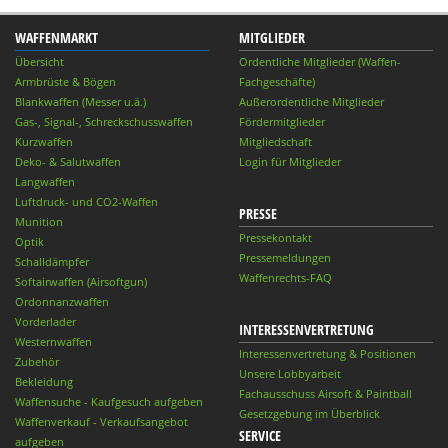
WAFFENMARKT
MITGLIEDER
Übersicht
Ordentliche Mitglieder (Waffen-
Armbrüste & Bögen
Fachgeschäfte)
Blankwaffen (Messer u.ä.)
Außerordentliche Mitglieder
Gas-, Signal-, Schreckschusswaffen
Fördermitglieder
Kurzwaffen
Mitgliedschaft
Deko- & Salutwaffen
Login für Mitglieder
Langwaffen
Luftdruck- und CO2-Waffen
PRESSE
Munition
Pressekontakt
Optik
Pressemeldungen
Schalldämpfer
Waffenrechts-FAQ
Softairwaffen (Airsoftgun)
Ordonnanzwaffen
Vorderlader
INTERESSENVERTRETUNG
Westernwaffen
Interessenvertretung & Positionen
Zubehör
Unsere Lobbyarbeit
Bekleidung
Fachausschuss Airsoft & Paintball
Waffensuche - Kaufgesuch aufgeben
Gesetzgebung im Überblick
Waffenverkauf - Verkaufsangebot
SERVICE
aufgeben