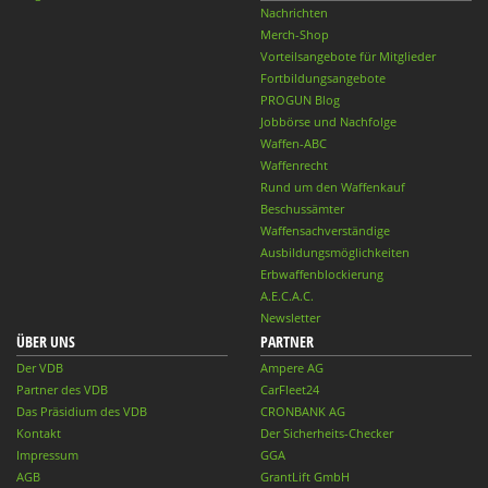
Nachrichten
Merch-Shop
Vorteilsangebote für Mitglieder
Fortbildungsangebote
PROGUN Blog
Jobbörse und Nachfolge
Waffen-ABC
Waffenrecht
Rund um den Waffenkauf
Beschussämter
Waffensachverständige
Ausbildungsmöglichkeiten
Erbwaffenblockierung
A.E.C.A.C.
Newsletter
ÜBER UNS
PARTNER
Der VDB
Ampere AG
Partner des VDB
CarFleet24
Das Präsidium des VDB
CRONBANK AG
Kontakt
Der Sicherheits-Checker
Impressum
GGA
AGB
GrantLift GmbH