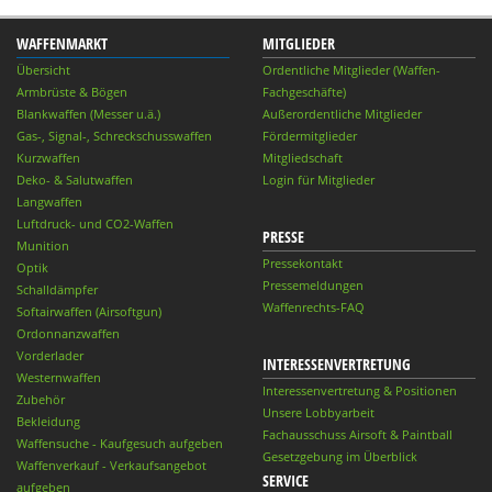
WAFFENMARKT
MITGLIEDER
Übersicht
Ordentliche Mitglieder (Waffen-
Armbrüste & Bögen
Fachgeschäfte)
Blankwaffen (Messer u.ä.)
Außerordentliche Mitglieder
Gas-, Signal-, Schreckschusswaffen
Fördermitglieder
Kurzwaffen
Mitgliedschaft
Deko- & Salutwaffen
Login für Mitglieder
Langwaffen
Luftdruck- und CO2-Waffen
PRESSE
Munition
Pressekontakt
Optik
Pressemeldungen
Schalldämpfer
Waffenrechts-FAQ
Softairwaffen (Airsoftgun)
Ordonnanzwaffen
Vorderlader
INTERESSENVERTRETUNG
Westernwaffen
Interessenvertretung & Positionen
Zubehör
Unsere Lobbyarbeit
Bekleidung
Fachausschuss Airsoft & Paintball
Waffensuche - Kaufgesuch aufgeben
Gesetzgebung im Überblick
Waffenverkauf - Verkaufsangebot
SERVICE
aufgeben