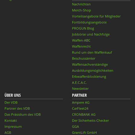
Nachrichten
Merch-Shop
Vorteilsangebote für Mitglieder
Fortbildungsangebote
PROGUN Blog
Jobbörse und Nachfolge
Waffen-ABC
Waffenrecht
Rund um den Waffenkauf
Beschussämter
Waffensachverständige
Ausbildungsmöglichkeiten
Erbwaffenblockierung
A.E.C.A.C.
Newsletter
ÜBER UNS
PARTNER
Der VDB
Ampere AG
Partner des VDB
CarFleet24
Das Präsidium des VDB
CRONBANK AG
Kontakt
Der Sicherheits-Checker
Impressum
GGA
AGB
GrantLift GmbH