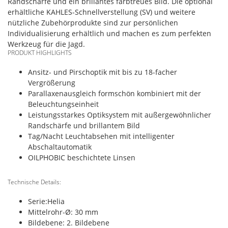
Randschärfe und ein brillantes farbtreues Bild. Die optional
erhältliche KAHLES-Schnellverstellung (SV) und weitere
nützliche Zubehörprodukte sind zur persönlichen
Individualisierung erhältlich und machen es zum perfekten
Werkzeug für die Jagd.
PRODUKT HIGHLIGHTS
Ansitz- und Pirschoptik mit bis zu 18-facher
Vergrößerung
Parallaxenausgleich formschön kombiniert mit der
Beleuchtungseinheit
Leistungsstarkes Optiksystem mit außergewöhnlicher
Randschärfe und brillantem Bild
Tag/Nacht Leuchtabsehen mit intelligenter
Abschaltautomatik
OILPHOBIC beschichtete Linsen
Technische Details:
Serie:Helia
Mittelrohr-Ø: 30 mm
Bildebene: 2. Bildebene