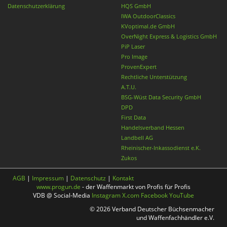
Datenschutzerklärung
HQS GmbH
IWA OutdoorClassics
KVoptimal.de GmbH
OverNight Express & Logistics GmbH
PiP Laser
Pro Image
ProvenExpert
Rechtliche Unterstützung
A.T.U.
BSG-Wüst Data Security GmbH
DPD
First Data
Handelsverband Hessen
Landbell AG
Rheinischer-Inkassodienst e.K.
Zukos
AGB
|
Impressum
|
Datenschutz
|
Kontakt
www.progun.de
- der Waffenmarkt von Profis für Profis
VDB @ Social-Media
Instagram
X.com
Facebook
YouTube
© 2026 Verband Deutscher Büchsenmacher
und Waffenfachhändler e.V.