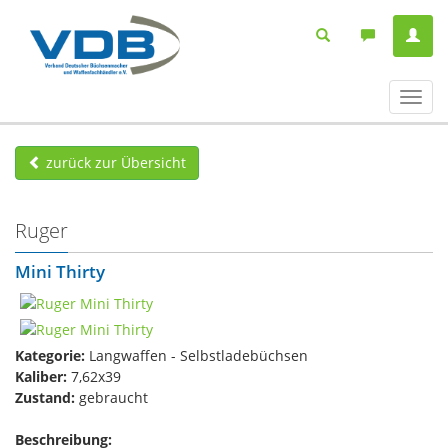
Navig
ein-/
zurück zur Übersicht
Ruger
Mini Thirty
Kategorie:
Langwaffen - Selbstladebüchsen
Kaliber:
7,62x39
Zustand:
gebraucht
Beschreibung: