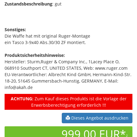
Zustandsbeschreibung
: gut
Sonstiges:
Die Waffe hat mit original Ruger-Montage
ein Tasco 3-9x40 Abs.30/30 ZF montiert.
Produktsicherheitshinweise:
Hersteller: Sturm,Ruger & Company Inc., 1Lacey Place O,
068910 Southport CT, UNITED STATES, Web: www.ruger.com
EU-Verantwortlicher: Albrecht Kind GmbH, Hermann-Kind-Str.
18-20, 51645 Gummersbach-Hunstig, GERMANY, E-Mail:
info@akah.de
ACHTUNG:
Zum Kauf dieses Produkts ist die Vorlage der
Erwerbsberechtigung erforderlich !!!
Dieses Angebot ausdrucken
999,00 EUR*
2