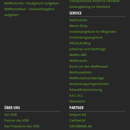
Fachausschuss Airsoft & Paintball
Waffensuche - Kaufgesuch aufgeben
Gesetzgebung im Überblick
Waffenverkauf - Verkaufsangebot
SERVICE
aufgeben
Nachrichten
Merch-Shop
Vorteilsangebote für Mitglieder
Fortbildungsangebote
PROGUN Blog
Jobbörse und Nachfolge
Waffen-ABC
Waffenrecht
Rund um den Waffenkauf
Beschussämter
Waffensachverständige
Ausbildungsmöglichkeiten
Erbwaffenblockierung
A.E.C.A.C.
Newsletter
ÜBER UNS
PARTNER
Der VDB
Ampere AG
Partner des VDB
CarFleet24
Das Präsidium des VDB
CRONBANK AG