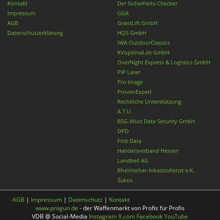
Kontakt
Der Sicherheits-Checker
Impressum
GGA
AGB
GrantLift GmbH
Datenschutzerklärung
HQS GmbH
IWA OutdoorClassics
KVoptimal.de GmbH
OverNight Express & Logistics GmbH
PiP Laser
Pro Image
ProvenExpert
Rechtliche Unterstützung
A.T.U.
BSG-Wüst Data Security GmbH
DPD
First Data
Handelsverband Hessen
Landbell AG
Rheinischer-Inkassodienst e.K.
Zukos
AGB
|
Impressum
|
Datenschutz
|
Kontakt
www.progun.de
- der Waffenmarkt von Profis für Profis
VDB @ Social-Media
Instagram
X.com
Facebook
YouTube