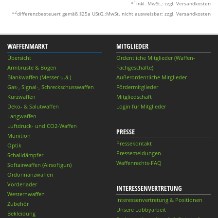
1
*
inkl. MwSt.; zzgl. Versandkosten
2
*
differenzbesteuert gemäß §25a UStG.;MwSt. nicht ausweisbar; zzgl. Versandkosten
WAFFENMARKT
MITGLIEDER
Übersicht
Ordentliche Mitglieder (Waffen-
Armbrüste & Bögen
Fachgeschäfte)
Blankwaffen (Messer u.ä.)
Außerordentliche Mitglieder
Gas-, Signal-, Schreckschusswaffen
Fördermitglieder
Kurzwaffen
Mitgliedschaft
Deko- & Salutwaffen
Login für Mitglieder
Langwaffen
Luftdruck- und CO2-Waffen
PRESSE
Munition
Pressekontakt
Optik
Pressemeldungen
Schalldämpfer
Waffenrechts-FAQ
Softairwaffen (Airsoftgun)
Ordonnanzwaffen
Vorderlader
INTERESSENVERTRETUNG
Westernwaffen
Interessenvertretung & Positionen
Zubehör
Unsere Lobbyarbeit
Bekleidung