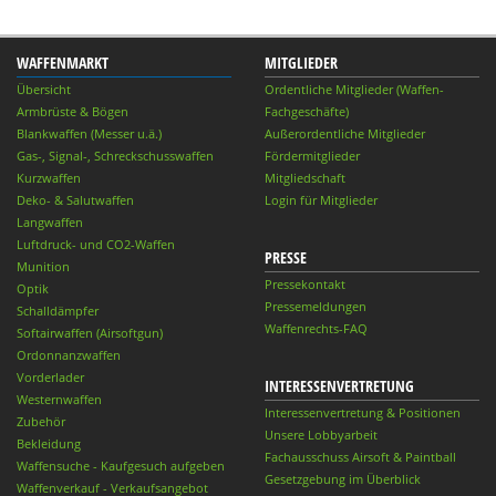
WAFFENMARKT
MITGLIEDER
Übersicht
Ordentliche Mitglieder (Waffen-
Armbrüste & Bögen
Fachgeschäfte)
Blankwaffen (Messer u.ä.)
Außerordentliche Mitglieder
Gas-, Signal-, Schreckschusswaffen
Fördermitglieder
Kurzwaffen
Mitgliedschaft
Deko- & Salutwaffen
Login für Mitglieder
Langwaffen
Luftdruck- und CO2-Waffen
PRESSE
Munition
Pressekontakt
Optik
Pressemeldungen
Schalldämpfer
Waffenrechts-FAQ
Softairwaffen (Airsoftgun)
Ordonnanzwaffen
Vorderlader
INTERESSENVERTRETUNG
Westernwaffen
Interessenvertretung & Positionen
Zubehör
Unsere Lobbyarbeit
Bekleidung
Fachausschuss Airsoft & Paintball
Waffensuche - Kaufgesuch aufgeben
Gesetzgebung im Überblick
Waffenverkauf - Verkaufsangebot