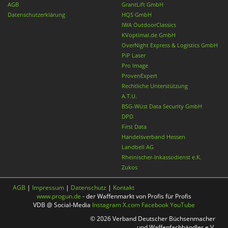
AGB
GrantLift GmbH
Datenschutzerklärung
HQS GmbH
IWA OutdoorClassics
KVoptimal.de GmbH
OverNight Express & Logistics GmbH
PiP Laser
Pro Image
ProvenExpert
Rechtliche Unterstützung
A.T.U.
BSG-Wüst Data Security GmbH
DPD
First Data
Handelsverband Hessen
Landbell AG
Rheinischer-Inkassodienst e.K.
Zukos
AGB
|
Impressum
|
Datenschutz
|
Kontakt
www.progun.de
- der Waffenmarkt von Profis für Profis
VDB @ Social-Media
Instagram
X.com
Facebook
YouTube
© 2026 Verband Deutscher Büchsenmacher
und Waffenfachhändler e.V.