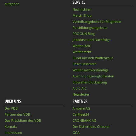
SERVICE
aufgeben
Nachrichten
Merch-Shop
Vorteilsangebote für Mitglieder
Fortbildungsangebote
PROGUN Blog
Jobbörse und Nachfolge
Waffen-ABC
Waffenrecht
Rund um den Waffenkauf
Beschussämter
Waffensachverständige
Ausbildungsmöglichkeiten
Erbwaffenblockierung
A.E.C.A.C.
Newsletter
ÜBER UNS
PARTNER
Der VDB
Ampere AG
Partner des VDB
CarFleet24
Das Präsidium des VDB
CRONBANK AG
Kontakt
Der Sicherheits-Checker
Impressum
GGA