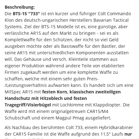
Beschreibung:
Die
BTS-15 "733"
ist ein kurzer und führiger Colt Commando
Klon des deutsch-ungarischen Herstellers Bavarian Tactical
Systems. Ziel der BTS-15 Modelle ist es, eine günstige, aber
verlässliche AR15 auf den Markt zu bringen - sei es als
Komplettwaffe für den Schützen, der nicht so viel Geld
ausgeben möchte oder als Basiswaffe für den Bastler, der
seine AR15 mit unterschiedlichen Komponenten ausstatten
will. Das Gehäuse und versch. Kleinteile stammen aus
eigener Produktion während andere Teile von etablierten
Firmen zugekauft werden um eine komplette Waffe zu
schaffen, welche mit einem sehr guten Preis-
/Leistungsverhältnis aufwarten kann. Es handelt sich um eine
MilSpec AR15 mit
festen Korn, klassischen zweiteiligen
Handschutz mit Hitzeblech und festen
Tragegriff/Visierbügel
mit Lochkimme mit Klappdiopter. Die
Waffe wird mit einem originalgetreuen CAR15/M4
Schubschaft und einem Magpul Pmag ausgeliefert.
Als Nachbau des berühmten Colt 733, einem Hybridkarabiner
der CAR15 Familie ist die Waffe aufgrund des 11,5" Laufs
nur