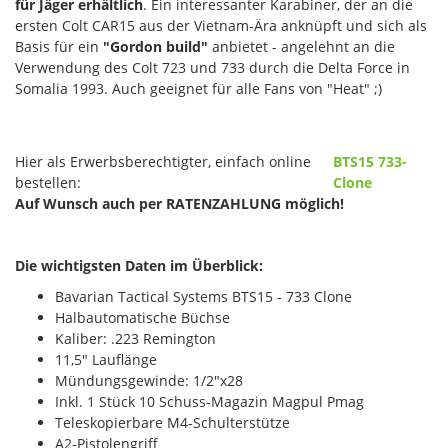
für Jäger erhältlich
. Ein interessanter Karabiner, der an die
ersten Colt CAR15 aus der Vietnam-Ära anknüpft und sich als
Basis für ein
"Gordon build"
anbietet - angelehnt an die
Verwendung des Colt 723 und 733 durch die Delta Force in
Somalia 1993. Auch geeignet für alle Fans von "Heat" ;)
Hier als Erwerbsberechtigter, einfach online
BTS15 733-
bestellen:
Clone
Auf Wunsch auch per RATENZAHLUNG möglich!
Die wichtigsten Daten im Überblick:
Bavarian Tactical Systems BTS15 - 733 Clone
Halbautomatische Büchse
Kaliber: .223 Remington
11,5" Lauflänge
Mündungsgewinde: 1/2"x28
Inkl. 1 Stück 10 Schuss-Magazin Magpul Pmag
Teleskopierbare M4-Schulterstütze
A2-Pistolengriff