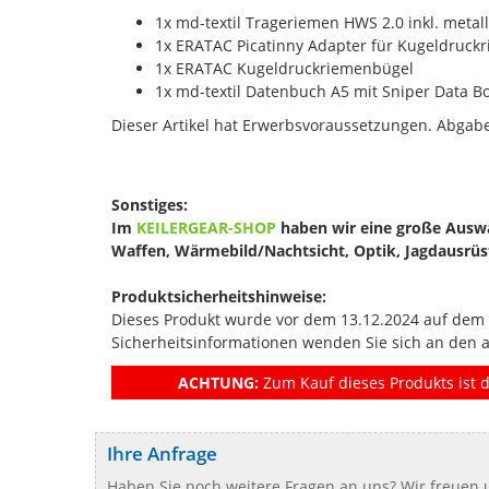
1x md-textil Trageriemen HWS 2.0 inkl. metall
1x ERATAC Picatinny Adapter für Kugeldruck
1x ERATAC Kugeldruckriemenbügel
1x md-textil Datenbuch A5 mit Sniper Data Bo
Dieser Artikel hat Erwerbsvoraussetzungen. Abgabe
Sonstiges:
Im
KEILERGEAR-SHOP
haben wir eine große Auswa
Waffen, Wärmebild/Nachtsicht, Optik, Jagdausrü
Produktsicherheitshinweise:
Dieses Produkt wurde vor dem 13.12.2024 auf dem Ma
Sicherheitsinformationen wenden Sie sich an den 
ACHTUNG:
Zum Kauf dieses Produkts ist d
Ihre Anfrage
Haben Sie noch weitere Fragen an uns? Wir freuen u