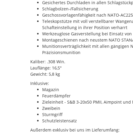
Gesichertes Durchladen in allen Schlagstückp
Schlagbolzen-/Fallsicherung
Geschossvorlagenfähigkeit nach NATO-AC225
Teleskopstütze mit voll verstellbarer Wangen
Schafteinstellung in ihrer Position verharrt
Werkzeuglose Gasverstellung bei Einsatz vo
Montageschienen nach neustem NATO STANAG
Munitionsverträglichkeit mit allen gängige
Präzisionsmunition
Kaliber: .308 Win.
Lauflänge: 16,5"
Gewicht: 5,8 kg
Inklusive:
Magazin
Feuerdämpfer
Zieleinheit - S&B 3-20x50 PMII, Aimpoint un
Zweibein
Sturmgriff
Schutzleistensatz
Außerdem exklusiv bei uns im Lieferumfang: