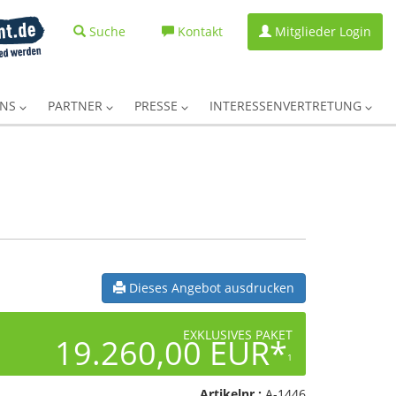
Suche
Kontakt
Mitglieder Login
UNS
PARTNER
PRESSE
INTERESSENVERTRETUNG
Dieses Angebot ausdrucken
EXKLUSIVES PAKET
19.260,00 EUR*
1
Artikelnr.:
A-1446