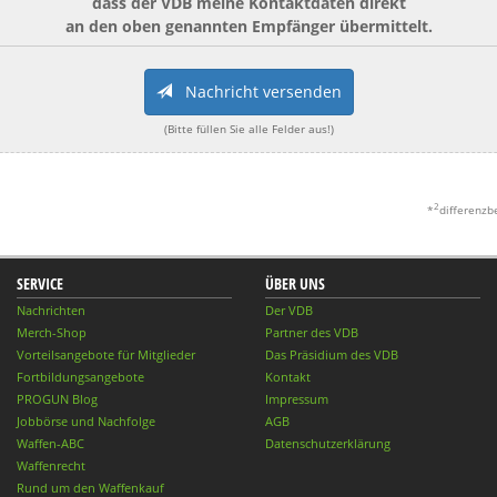
dass der VDB meine Kontaktdaten direkt
an den oben genannten Empfänger übermittelt.
Nachricht versenden
(Bitte füllen Sie alle Felder aus!)
2
*
differenzb
SERVICE
ÜBER UNS
Nachrichten
Der VDB
Merch-Shop
Partner des VDB
Vorteilsangebote für Mitglieder
Das Präsidium des VDB
Fortbildungsangebote
Kontakt
PROGUN Blog
Impressum
Jobbörse und Nachfolge
AGB
Waffen-ABC
Datenschutzerklärung
Waffenrecht
Rund um den Waffenkauf