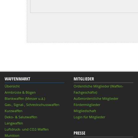
WAFFENMARKT
MITGLIEDER
Übersicht
Ordentliche Mitglieder (Waffen-
Armbrüste & Bögen
Fachgeschäfte)
Blankwaffen (Messer u.ä.)
Außerordentliche Mitglieder
Gas-, Signal-, Schreckschusswaffen
Fördermitglieder
Kurzwaffen
Mitgliedschaft
Deko- & Salutwaffen
Login für Mitglieder
Langwaffen
Luftdruck- und CO2-Waffen
PRESSE
Munition