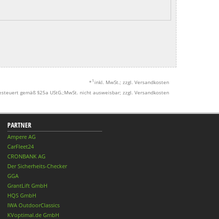
1
*
inkl. MwSt.; zzgl. Versandkosten
esteuert gemäß §25a UStG.;MwSt. nicht ausweisbar; zzgl. Versandkosten
PARTNER
Ampere AG
CarFleet24
CRONBANK AG
Der Sicherheits-Checker
GGA
GrantLift GmbH
HQS GmbH
IWA OutdoorClassics
KVoptimal.de GmbH