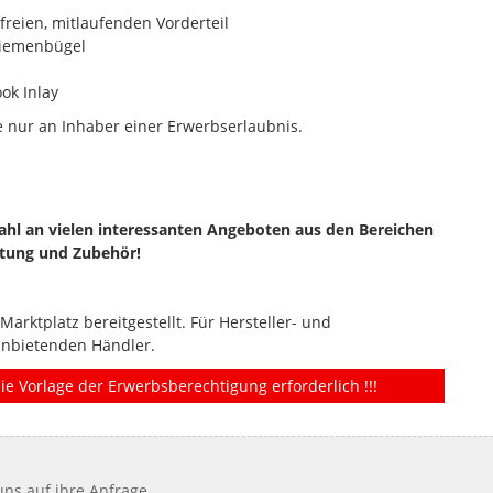
freien, mitlaufenden Vorderteil
riemenbügel
ok Inlay
 nur an Inhaber einer Erwerbserlaubnis.
hl an vielen interessanten Angeboten aus den Bereichen
stung und Zubehör!
rktplatz bereitgestellt. Für Hersteller- und
anbietenden Händler.
ie Vorlage der Erwerbsberechtigung erforderlich !!!
ns auf ihre Anfrage.