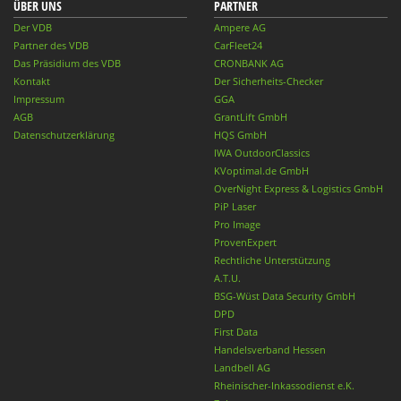
ÜBER UNS
PARTNER
Der VDB
Ampere AG
Partner des VDB
CarFleet24
Das Präsidium des VDB
CRONBANK AG
Kontakt
Der Sicherheits-Checker
Impressum
GGA
AGB
GrantLift GmbH
Datenschutzerklärung
HQS GmbH
IWA OutdoorClassics
KVoptimal.de GmbH
OverNight Express & Logistics GmbH
PiP Laser
Pro Image
ProvenExpert
Rechtliche Unterstützung
A.T.U.
BSG-Wüst Data Security GmbH
DPD
First Data
Handelsverband Hessen
Landbell AG
Rheinischer-Inkassodienst e.K.