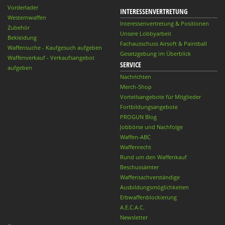
Vorderlader
INTERESSENVERTRETUNG
Westernwaffen
Interessenvertretung & Positionen
Zubehör
Unsere Lobbyarbeit
Bekleidung
Fachausschuss Airsoft & Paintball
Waffensuche - Kaufgesuch aufgeben
Gesetzgebung im Überblick
Waffenverkauf - Verkaufsangebot
SERVICE
aufgeben
Nachrichten
Merch-Shop
Vorteilsangebote für Mitglieder
Fortbildungsangebote
PROGUN Blog
Jobbörse und Nachfolge
Waffen-ABC
Waffenrecht
Rund um den Waffenkauf
Beschussämter
Waffensachverständige
Ausbildungsmöglichkeiten
Erbwaffenblockierung
A.E.C.A.C.
Newsletter