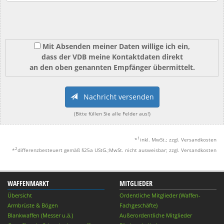
Mit Absenden meiner Daten willige ich ein,
dass der VDB meine Kontaktdaten direkt
an den oben genannten Empfänger übermittelt.
Nachricht versenden
(Bitte füllen Sie alle Felder aus!)
1
*
inkl. MwSt.; zzgl. Versandkosten
2
*
differenzbesteuert gemäß §25a UStG.;MwSt. nicht ausweisbar; zzgl. Versandkosten
WAFFENMARKT
MITGLIEDER
Übersicht
Ordentliche Mitglieder (Waffen-
Armbrüste & Bögen
Fachgeschäfte)
Blankwaffen (Messer u.ä.)
Außerordentliche Mitglieder