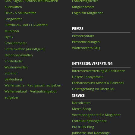
Gas-, Signal-, Schreckschusswaffen
Fördermitglieder
Kurzwaffen
Mitgliedschaft
Deko- & Salutwaffen
Login für Mitglieder
Langwaffen
Luftdruck- und CO2-Waffen
PRESSE
Munition
Pressekontakt
Optik
Pressemeldungen
Schalldämpfer
Waffenrechts-FAQ
Softairwaffen (Airsoftgun)
Ordonnanzwaffen
Vorderlader
INTERESSENVERTRETUNG
Westernwaffen
Interessenvertretung & Positionen
Zubehör
Unsere Lobbyarbeit
Bekleidung
Fachausschuss Airsoft & Paintball
Waffensuche - Kaufgesuch aufgeben
Gesetzgebung im Überblick
Waffenverkauf - Verkaufsangebot
SERVICE
aufgeben
Nachrichten
Merch-Shop
Vorteilsangebote für Mitglieder
Fortbildungsangebote
PROGUN Blog
Jobbörse und Nachfolge