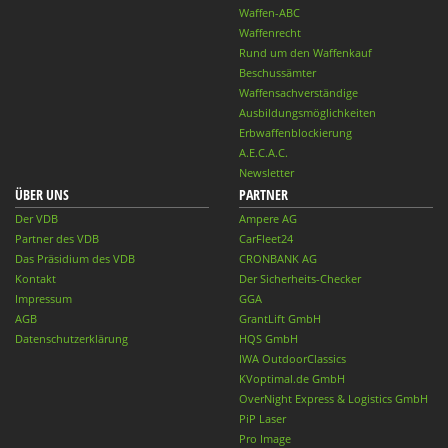
Waffen-ABC
Waffenrecht
Rund um den Waffenkauf
Beschussämter
Waffensachverständige
Ausbildungsmöglichkeiten
Erbwaffenblockierung
A.E.C.A.C.
Newsletter
ÜBER UNS
PARTNER
Der VDB
Ampere AG
Partner des VDB
CarFleet24
Das Präsidium des VDB
CRONBANK AG
Kontakt
Der Sicherheits-Checker
Impressum
GGA
AGB
GrantLift GmbH
Datenschutzerklärung
HQS GmbH
IWA OutdoorClassics
KVoptimal.de GmbH
OverNight Express & Logistics GmbH
PiP Laser
Pro Image