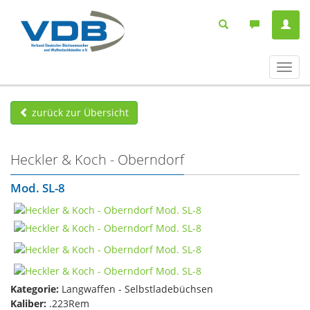
Navig
ein-/
zurück zur Übersicht
Heckler & Koch - Oberndorf
Mod. SL-8
Kategorie:
Langwaffen - Selbstladebüchsen
Kaliber:
.223Rem