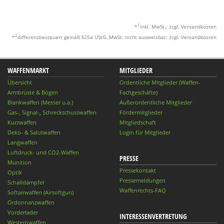
1
*
inkl. MwSt.; zzgl. Versandkosten
2
*
differenzbesteuert gemäß §25a UStG.;MwSt. nicht ausweisbar; zzgl. Versandkosten
WAFFENMARKT
MITGLIEDER
Übersicht
Ordentliche Mitglieder (Waffen-
Armbrüste & Bögen
Fachgeschäfte)
Blankwaffen (Messer u.ä.)
Außerordentliche Mitglieder
Gas-, Signal-, Schreckschusswaffen
Fördermitglieder
Kurzwaffen
Mitgliedschaft
Deko- & Salutwaffen
Login für Mitglieder
Langwaffen
Luftdruck- und CO2-Waffen
PRESSE
Munition
Pressekontakt
Optik
Pressemeldungen
Schalldämpfer
Waffenrechts-FAQ
Softairwaffen (Airsoftgun)
Ordonnanzwaffen
Vorderlader
INTERESSENVERTRETUNG
Westernwaffen