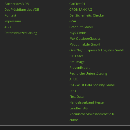
Partner des VDB
CarFleet24
Das Präsidium des VDB
CRONBANK AG
Kontakt
Der Sicherheits-Checker
Impressum
GGA
AGB
GrantLift GmbH
Datenschutzerklärung
HQS GmbH
IWA OutdoorClassics
KVoptimal.de GmbH
OverNight Express & Logistics GmbH
PiP Laser
Pro Image
ProvenExpert
Rechtliche Unterstützung
A.T.U.
BSG-Wüst Data Security GmbH
DPD
First Data
Handelsverband Hessen
Landbell AG
Rheinischer-Inkassodienst e.K.
Zukos