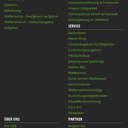
Interessenvertretung & Positionen
Zubehör
Unsere Lobbyarbeit
Bekleidung
Fachausschuss Airsoft & Paintball
Waffensuche - Kaufgesuch aufgeben
Gesetzgebung im Überblick
Waffenverkauf - Verkaufsangebot
SERVICE
aufgeben
Nachrichten
Merch-Shop
Vorteilsangebote für Mitglieder
Fortbildungsangebote
PROGUN Blog
Jobbörse und Nachfolge
Waffen-ABC
Waffenrecht
Rund um den Waffenkauf
Beschussämter
Waffensachverständige
Ausbildungsmöglichkeiten
Erbwaffenblockierung
A.E.C.A.C.
Newsletter
ÜBER UNS
PARTNER
Der VDB
Ampere AG