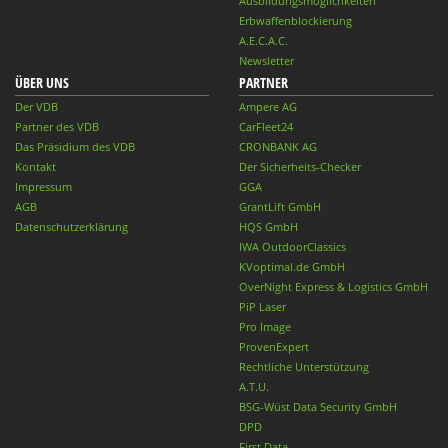
Ausbildungsmöglichkeiten
Erbwaffenblockierung
A.E.C.A.C.
Newsletter
ÜBER UNS
PARTNER
Der VDB
Ampere AG
Partner des VDB
CarFleet24
Das Präsidium des VDB
CRONBANK AG
Kontakt
Der Sicherheits-Checker
Impressum
GGA
AGB
GrantLift GmbH
Datenschutzerklärung
HQS GmbH
IWA OutdoorClassics
KVoptimal.de GmbH
OverNight Express & Logistics GmbH
PiP Laser
Pro Image
ProvenExpert
Rechtliche Unterstützung
A.T.U.
BSG-Wüst Data Security GmbH
DPD
First Data