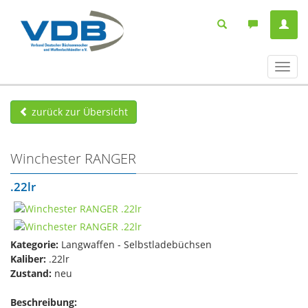
Navig
ein-/
zurück zur Übersicht
Winchester RANGER
.22lr
Kategorie:
Langwaffen - Selbstladebüchsen
Kaliber:
.22lr
Zustand:
neu
Beschreibung: