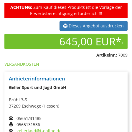
ACHTUNG:
Zum Kauf dieses Produkts ist die Vorlage der
Erwerbsberechtigung erforderlich !!!
Dieses Angebot ausdrucken
645,00 EUR*
1
Artikelnr.:
7009
VERSANDKOSTEN
Anbieterinformationen
Geller Sport und Jagd GmbH
Brühl 3-5
37269 Eschwege (Hessen)
05651/31485
0565131536
gellerjagd@t-online.de