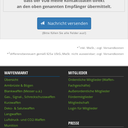
dass der VDB meine Kontaktdaten direkt
an den oben genannten Empfänger übermittelt.
Nachricht versenden
(Bitte füllen Sie alle Felder aus!)
1
*
inkl. MwSt.; zzgl. Versandkosten
2
*
differenzbesteuert gemäß §25a UStG.;MwSt. nicht ausweisbar; zzgl. Versandkosten
WAFFENMARKT
MITGLIEDER
Übersicht
Ordentliche Mitglieder (Waffen-
Armbrüste & Bögen
Fachgeschäfte)
Blankwaffen (Messer u.ä.)
Außerordentliche Mitglieder
Gas-, Signal-, Schreckschusswaffen
Fördermitglieder
Kurzwaffen
Mitgliedschaft
Deko- & Salutwaffen
Login für Mitglieder
Langwaffen
Luftdruck- und CO2-Waffen
PRESSE
Munition