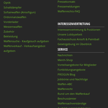
Pressekontakt
Optik
Pressemeldungen
Schalldämpfer
Waffenrechts-FAQ
Softairwaffen (Airsoftgun)
Ordonnanzwaffen
Vorderlader
INTERESSENVERTRETUNG
Westernwaffen
Interessenvertretung & Positionen
Zubehör
Unsere Lobbyarbeit
Bekleidung
Fachausschuss Airsoft & Paintball
Waffensuche - Kaufgesuch aufgeben
Gesetzgebung im Überblick
Waffenverkauf - Verkaufsangebot
SERVICE
aufgeben
Nachrichten
Merch-Shop
Vorteilsangebote für Mitglieder
Fortbildungsangebote
PROGUN Blog
Jobbörse und Nachfolge
Waffen-ABC
Waffenrecht
Rund um den Waffenkauf
Beschussämter
Waffensachverständige