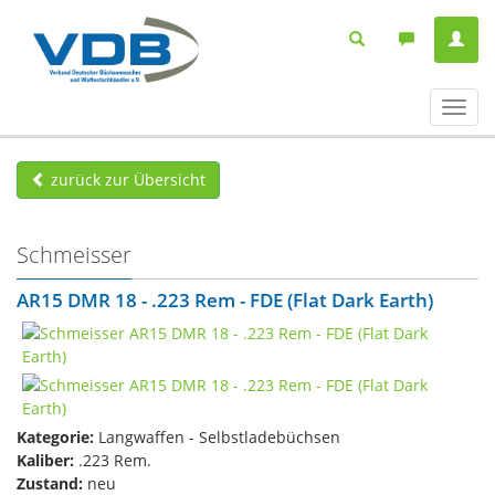
Navig
ein-/
zurück zur Übersicht
Schmeisser
AR15 DMR 18 - .223 Rem - FDE (Flat Dark Earth)
Kategorie:
Langwaffen - Selbstladebüchsen
Kaliber:
.223 Rem.
Zustand:
neu