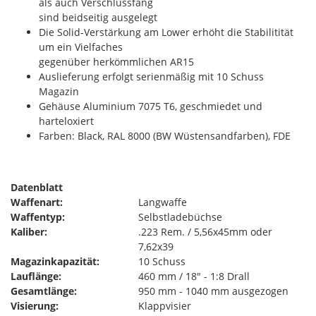
als auch Verschlussfang
sind beidseitig ausgelegt
Die Solid-Verstärkung am Lower erhöht die Stabilitität
um ein Vielfaches
gegenüber herkömmlichen AR15
Auslieferung erfolgt serienmäßig mit 10 Schuss
Magazin
Gehäuse Aluminium 7075 T6, geschmiedet und
harteloxiert
Farben: Black, RAL 8000 (BW Wüstensandfarben), FDE
Datenblatt
Waffenart:
Langwaffe
Waffentyp:
Selbstladebüchse
Kaliber:
.223 Rem. / 5,56x45mm oder
7,62x39
Magazinkapazität:
10 Schuss
Lauflänge:
460 mm / 18" - 1:8 Drall
Gesamtlänge:
950 mm - 1040 mm ausgezogen
Visierung:
Klappvisier