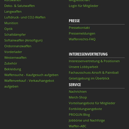
Deko- & Salutwaffen
Login für Mitglieder
Langwaffen
Luftdruck- und CO2-Waffen
PRESSE
Munition
Pressekontakt
Optik
Pressemeldungen
Schalldämpfer
Waffenrechts-FAQ
Softairwaffen (Airsoftgun)
Ordonnanzwaffen
Vorderlader
INTERESSENVERTRETUNG
Westernwaffen
Interessenvertretung & Positionen
Zubehör
Unsere Lobbyarbeit
Bekleidung
Fachausschuss Airsoft & Paintball
Waffensuche - Kaufgesuch aufgeben
Gesetzgebung im Überblick
Waffenverkauf - Verkaufsangebot
SERVICE
aufgeben
Nachrichten
Merch-Shop
Vorteilsangebote für Mitglieder
Fortbildungsangebote
PROGUN Blog
Jobbörse und Nachfolge
Waffen-ABC