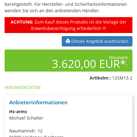
bereitgestellt. Für Hersteller- und Sicherheitsinformationen
wenden Sie sich an den anbietenden Händler.
ACHTUNG:
Zum Kauf dieses Produkts ist die Vorlage der
Erwerbsberechtigung erforderlich !!!
Dieses Angebot ausdrucken
Neuware
3.620,00 EUR*
1
Artikelnr.:
12SM13-2
VERSANDKOSTEN
Anbieterinformationen
Hs-arms
Michael Schaller
Naumannstr. 12