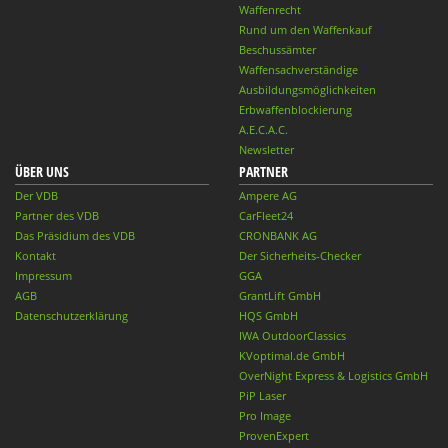
Waffenrecht
Rund um den Waffenkauf
Beschussämter
Waffensachverständige
Ausbildungsmöglichkeiten
Erbwaffenblockierung
A.E.C.A.C.
Newsletter
ÜBER UNS
PARTNER
Der VDB
Ampere AG
Partner des VDB
CarFleet24
Das Präsidium des VDB
CRONBANK AG
Kontakt
Der Sicherheits-Checker
Impressum
GGA
AGB
GrantLift GmbH
Datenschutzerklärung
HQS GmbH
IWA OutdoorClassics
KVoptimal.de GmbH
OverNight Express & Logistics GmbH
PiP Laser
Pro Image
ProvenExpert