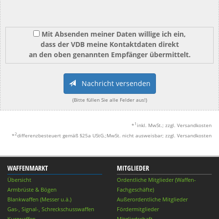
Mit Absenden meiner Daten willige ich ein,
dass der VDB meine Kontaktdaten direkt
an den oben genannten Empfänger übermittelt.
Nachricht versenden
(Bitte füllen Sie alle Felder aus!)
1
*
inkl. MwSt.; zzgl. Versandkosten
2
*
differenzbesteuert gemäß §25a UStG.;MwSt. nicht ausweisbar; zzgl. Versandkosten
WAFFENMARKT
MITGLIEDER
Übersicht
Ordentliche Mitglieder (Waffen-
Armbrüste & Bögen
Fachgeschäfte)
Blankwaffen (Messer u.ä.)
Außerordentliche Mitglieder
Gas-, Signal-, Schreckschusswaffen
Fördermitglieder
Kurzwaffen
Mitgliedschaft