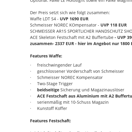
Optional: Falke LE Holosight sowie ein Falke Magnif
Der Preis setzt sich wie folgt zusammen:
Waffe LDT S4 -
UVP 1690 EUR
Schmeisser NOREC KOmpensator -
UVP 118 EUR
SCHMEISSER AR15 SPORTLICHER HANDSCHUTZ SHO
ACE Skeleton Festschaft mit A2 Buffertube
- UVP 39
zusammen- 2337 EUR - hier im Angebot nur 1800 E
Features Waffe:
· freischwingender Lauf
· geschlossener Vorderschaft von Schmeisser
· Schmeisser NOREC Kompensator
· Two-Stage Trigger
·
beidseitige
Sicherung und Magazinauslöser
·
ACE Festschaft aus Aluminium mit A2 Buffert
· serienmäßig mit 10-Schuss Magazin
· Kunstoff Koffer
Features Festschaft: