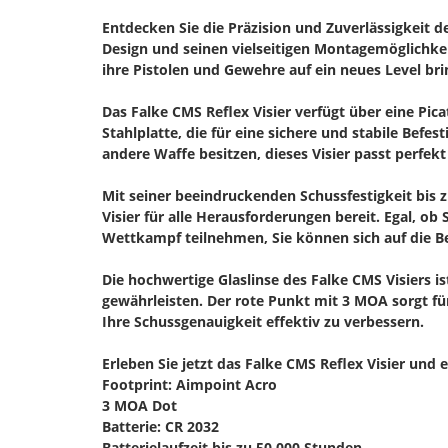
Entdecken Sie die Präzision und Zuverlässigkeit d
Design und seinen vielseitigen Montagemöglichkeite
ihre Pistolen und Gewehre auf ein neues Level br
Das Falke CMS Reflex Visier verfügt über eine P
Stahlplatte, die für eine sichere und stabile Befest
andere Waffe besitzen, dieses Visier passt perfekt
Mit seiner beeindruckenden Schussfestigkeit bis z
Visier für alle Herausforderungen bereit. Egal, o
Wettkampf teilnehmen, Sie können sich auf die Bes
Die hochwertige Glaslinse des Falke CMS Visiers is
gewährleisten. Der rote Punkt mit 3 MOA sorgt für
Ihre Schussgenauigkeit effektiv zu verbessern.
Erleben Sie jetzt das Falke CMS Reflex Visier und
Footprint: Aimpoint Acro
3 MOA Dot
Batterie: CR 2032
Batterielaufzeit bis zu 50.000 Stunden