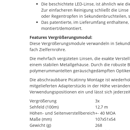
Die beschichtete LED-Linse, ist ähnlich wie d
Zur einfacheren Reinigung schließt die Lins
oder Regentropfen in Sekundenbruchteilen, 
Das patentierte, im Lieferumfang enthaltene, 
montiert/demontiert.
Features Vergrößerungsmodul:
Diese Vergrößerungsmodule verwandeln in Sekunden
fach Zielfernrohre.
Die mehrfach vergüteten Linsen, die exakte Verstel
einem stabilen Metallgehäuse. Durch die robuste B
polymerummantelten geräuschgedämpften Optiken
Die abschraubbare Picatinny Montage ist wiederhol
mitgelieferten Adapterstücks in der Höhe verände
Verwendungspositionen ein und lässt sich jederzei
Vergrößerung
3x
Sehfeld (100m)
12,7 m
Höhen- und Seitenverstellbereich
+- 40 MOA
Maße (mm)
107x51x54
Gewicht (g)
268