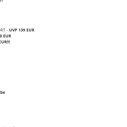
ier
RT -
UVP 139 EUR
0 EUR
UR!!!
ube