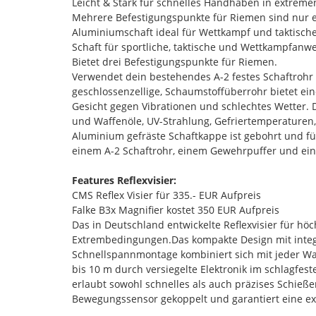
Leicht & Stark für schnelles Handhaben in extre
Mehrere Befestigungspunkte für Riemen sind nur ei
Aluminiumschaft ideal für Wettkampf und taktisch
Schaft für sportliche, taktische und Wettkampfan
Bietet drei Befestigungspunkte für Riemen.
Verwendet dein bestehendes A-2 festes Schaftrohr 
geschlossenzellige, Schaumstoffüberrohr bietet ei
Gesicht gegen Vibrationen und schlechtes Wetter. 
und Waffenöle, UV-Strahlung, Gefriertemperaturen
Aluminium gefräste Schaftkappe ist gebohrt und fü
einem A-2 Schaftrohr, einem Gewehrpuffer und ei
Features Reflexvisier:
CMS Reflex Visier für 335.- EUR Aufpreis
Falke B3x Magnifier kostet 350 EUR Aufpreis
Das in Deutschland entwickelte Reflexvisier für h
Extrembedingungen.Das kompakte Design mit integri
Schnellspannmontage kombiniert sich mit jeder Waf
bis 10 m durch versiegelte Elektronik im schlagfe
erlaubt sowohl schnelles als auch präzises Schieße
Bewegungssensor gekoppelt und garantiert eine ext