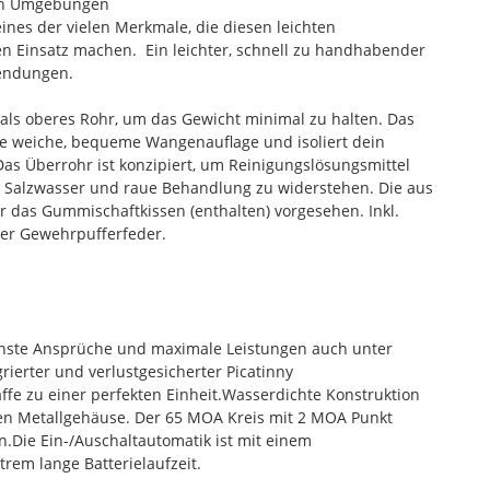
men Umgebungen
nes der vielen Merkmale, die diesen leichten
en Einsatz machen. Ein leichter, schnell zu handhabender
wendungen.
als oberes Rohr, um das Gewicht minimal zu halten. Das
ne weiche, bequeme Wangenauflage und isoliert dein
Das Überrohr ist konzipiert, um Reinigungslösungsmittel
, Salzwasser und raue Behandlung zu widerstehen. Die aus
r das Gummischaftkissen (enthalten) vorgesehen. Inkl.
ner Gewehrpufferfeder.
öchste Ansprüche und maximale Leistungen auch unter
erter und verlustgesicherter Picatinny
fe zu einer perfekten Einheit.Wasserdichte Konstruktion
sten Metallgehäuse. Der 65 MOA Kreis mit 2 MOA Punkt
n.Die Ein-/Auschaltautomatik ist mit einem
rem lange Batterielaufzeit.