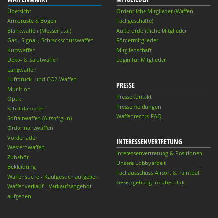
Übersicht
Ordentliche Mitglieder (Waffen-
Armbrüste & Bögen
Fachgeschäfte)
Blankwaffen (Messer u.ä.)
Außerordentliche Mitglieder
Gas-, Signal-, Schreckschusswaffen
Fördermitglieder
Kurzwaffen
Mitgliedschaft
Deko- & Salutwaffen
Login für Mitglieder
Langwaffen
Luftdruck- und CO2-Waffen
PRESSE
Munition
Pressekontakt
Optik
Pressemeldungen
Schalldämpfer
Waffenrechts-FAQ
Softairwaffen (Airsoftgun)
Ordonnanzwaffen
Vorderlader
INTERESSENVERTRETUNG
Westernwaffen
Interessenvertretung & Positionen
Zubehör
Unsere Lobbyarbeit
Bekleidung
Fachausschuss Airsoft & Paintball
Waffensuche - Kaufgesuch aufgeben
Gesetzgebung im Überblick
Waffenverkauf - Verkaufsangebot
aufgeben