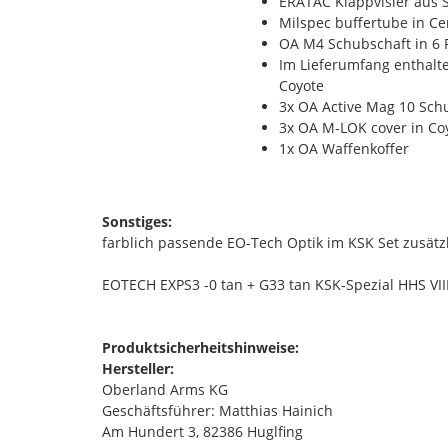
ERATAC Klappvisier aus S
Milspec buffertube in Ce
OA M4 Schubschaft in 6 P
Im Lieferumfang enthalte
Coyote
3x OA Active Mag 10 Sch
3x OA M-LOK cover in Co
1x OA Waffenkoffer
Sonstiges:
farblich passende EO-Tech Optik im KSK Set zusätzl
EOTECH EXPS3 -0 tan + G33 tan KSK-Spezial HHS VII
Produktsicherheitshinweise:
Hersteller:
Oberland Arms KG
Geschäftsführer: Matthias Hainich
Am Hundert 3, 82386 Huglfing