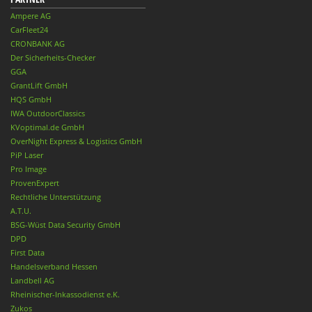
Ampere AG
CarFleet24
CRONBANK AG
Der Sicherheits-Checker
GGA
GrantLift GmbH
HQS GmbH
IWA OutdoorClassics
KVoptimal.de GmbH
OverNight Express & Logistics GmbH
PiP Laser
Pro Image
ProvenExpert
Rechtliche Unterstützung
A.T.U.
BSG-Wüst Data Security GmbH
DPD
First Data
Handelsverband Hessen
Landbell AG
Rheinischer-Inkassodienst e.K.
Zukos