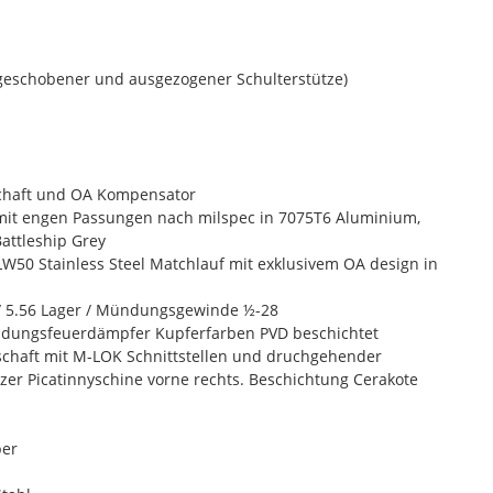
eschobener und ausgezogener Schulterstütze)
chaft und OA Kompensator
it engen Passungen nach milspec in 7075T6 Aluminium,
Battleship Grey
 LW50 Stainless Steel Matchlauf mit exklusivem OA design in
7 / 5.56 Lager / Mündungsgewinde ½-28
dungsfeuerdämpfer Kupferfarben PVD beschichtet
schaft mit M-LOK Schnittstellen und druchgehender
rzer Picatinnyschine vorne rechts. Beschichtung Cerakote
ber