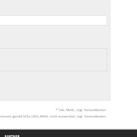
1
*
inkl. MwSt.; zzgl. Versandkosten
esteuert gemäß §25a UStG.;MwSt. nicht ausweisbar; zzgl. Versandkosten
PARTNER