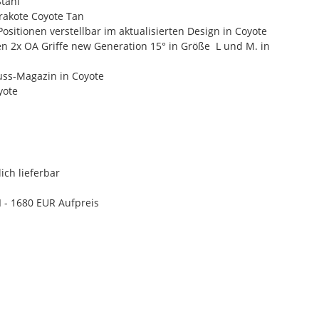
tahl
rakote Coyote Tan
ositionen verstellbar im aktualisierten Design in Coyote
n 2x OA Griffe new Generation 15° in Größe L und M. in
uss-Magazin in Coyote
yote
ich lieferbar
I - 1680 EUR Aufpreis