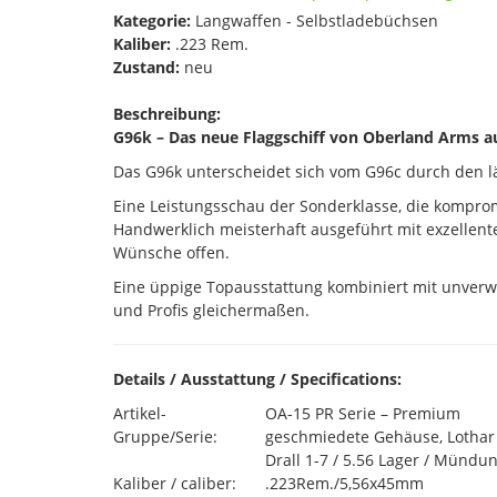
Kategorie:
Langwaffen - Selbstladebüchsen
Kaliber:
.223 Rem.
Zustand:
neu
Beschreibung:
G96k – Das neue Flaggschiff von Oberland Arms
Das G96k unterscheidet sich vom G96c durch den län
Eine Leistungsschau der Sonderklasse, die kompro
Handwerklich meisterhaft ausgeführt mit exzellent
Wünsche offen.
Eine üppige Topausstattung kombiniert mit unver
und Profis gleichermaßen.
Details / Ausstattung / Specifications:
Artikel-
OA-15 PR Serie – Premium
Gruppe/Serie:
geschmiedete Gehäuse, Lothar
Drall 1-7 / 5.56 Lager / Münd
Kaliber / caliber:
.223Rem./5,56x45mm