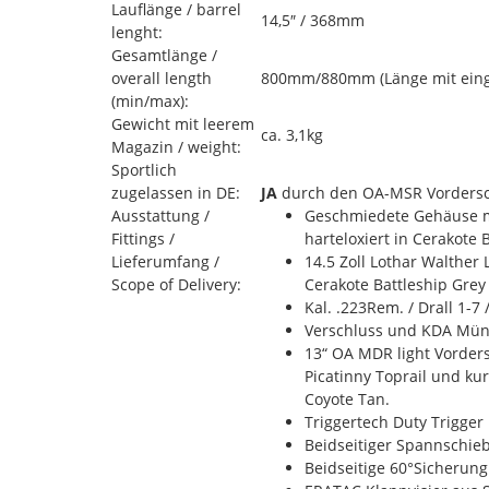
Lauflänge / barrel
14,5″ / 368mm
lenght:
Gesamtlänge /
overall length
800mm/880mm (Länge mit eing
(min/max):
Gewicht mit leerem
ca. 3,1kg
Magazin / weight:
Sportlich
zugelassen in DE:
JA
durch den OA-MSR Vorders
Ausstattung /
Geschmiedete Gehäuse m
Fittings /
harteloxiert in Cerakote 
Lieferumfang /
14.5 Zoll Lothar Walther
Scope of Delivery:
Cerakote Battleship Grey
Kal. .223Rem. / Drall 1-
Verschluss und KDA Mün
13“ OA MDR light Vorder
Picatinny Toprail und ku
Coyote Tan.
Triggertech Duty Trigger
Beidseitiger Spannschie
Beidseitige 60°Sicherung