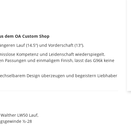
 aus dem OA Custom Shop
geren Lauf (14.5“) und Vorderschaft (13“).
misslose Kompetenz und Leidenschaft wiederspiegelt.
en Passungen und einmaligem Finish, lässt das G96k keine
wechselbarem Design überzeugen und begeistern Liebhaber
 Walther LW50 Lauf,
ungsgewinde ½-28