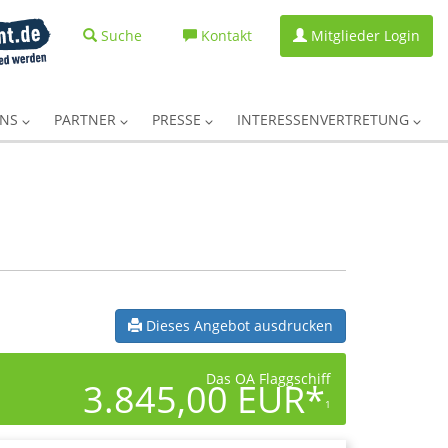
Suche
Kontakt
Mitglieder Login
UNS
PARTNER
PRESSE
INTERESSENVERTRETUNG
Dieses Angebot ausdrucken
Das OA Flaggschiff
3.845,00 EUR*
1