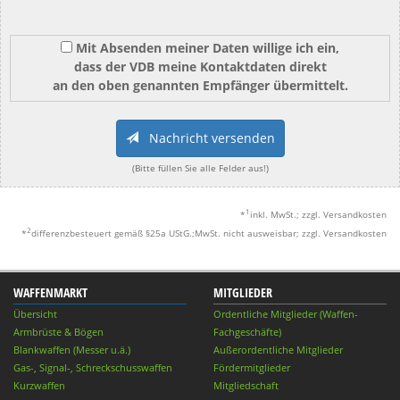
Mit Absenden meiner Daten willige ich ein,
dass der VDB meine Kontaktdaten direkt
an den oben genannten Empfänger übermittelt.
Nachricht versenden
(Bitte füllen Sie alle Felder aus!)
1
*
inkl. MwSt.; zzgl. Versandkosten
2
*
differenzbesteuert gemäß §25a UStG.;MwSt. nicht ausweisbar; zzgl. Versandkosten
WAFFENMARKT
MITGLIEDER
Übersicht
Ordentliche Mitglieder (Waffen-
Armbrüste & Bögen
Fachgeschäfte)
Blankwaffen (Messer u.ä.)
Außerordentliche Mitglieder
Gas-, Signal-, Schreckschusswaffen
Fördermitglieder
Kurzwaffen
Mitgliedschaft