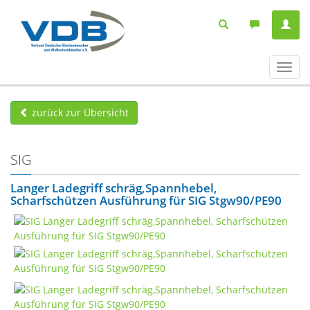
Navig
ein-/
zurück zur Übersicht
SIG
Langer Ladegriff schräg,Spannhebel,
Scharfschützen Ausführung für SIG Stgw90/PE90