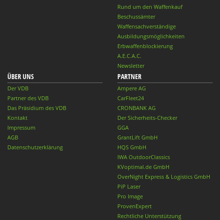
Rund um den Waffenkauf
Beschussämter
Waffensachverständige
Ausbildungsmöglichkeiten
Erbwaffenblockierung
A.E.C.A.C.
Newsletter
ÜBER UNS
PARTNER
Der VDB
Ampere AG
Partner des VDB
CarFleet24
Das Präsidium des VDB
CRONBANK AG
Kontakt
Der Sicherheits-Checker
Impressum
GGA
AGB
GrantLift GmbH
Datenschutzerklärung
HQS GmbH
IWA OutdoorClassics
KVoptimal.de GmbH
OverNight Express & Logistics GmbH
PiP Laser
Pro Image
ProvenExpert
Rechtliche Unterstützung