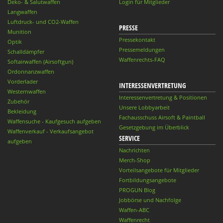
Deko- & Salutwaffen
Login für Mitglieder
Langwaffen
Luftdruck- und CO2-Waffen
PRESSE
Munition
Pressekontakt
Optik
Pressemeldungen
Schalldämpfer
Waffenrechts-FAQ
Softairwaffen (Airsoftgun)
Ordonnanzwaffen
Vorderlader
INTERESSENVERTRETUNG
Westernwaffen
Interessenvertretung & Positionen
Zubehör
Unsere Lobbyarbeit
Bekleidung
Fachausschuss Airsoft & Paintball
Waffensuche - Kaufgesuch aufgeben
Gesetzgebung im Überblick
Waffenverkauf - Verkaufsangebot
SERVICE
aufgeben
Nachrichten
Merch-Shop
Vorteilsangebote für Mitglieder
Fortbildungsangebote
PROGUN Blog
Jobbörse und Nachfolge
Waffen-ABC
Waffenrecht