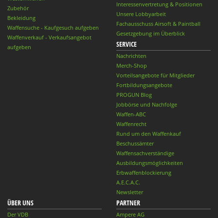
Interessenvertretung & Positionen
Zubehör
Unsere Lobbyarbeit
Bekleidung
Fachausschuss Airsoft & Paintball
Waffensuche - Kaufgesuch aufgeben
Gesetzgebung im Überblick
Waffenverkauf - Verkaufsangebot
SERVICE
aufgeben
Nachrichten
Merch-Shop
Vorteilsangebote für Mitglieder
Fortbildungsangebote
PROGUN Blog
Jobbörse und Nachfolge
Waffen-ABC
Waffenrecht
Rund um den Waffenkauf
Beschussämter
Waffensachverständige
Ausbildungsmöglichkeiten
Erbwaffenblockierung
A.E.C.A.C.
Newsletter
ÜBER UNS
PARTNER
Der VDB
Ampere AG