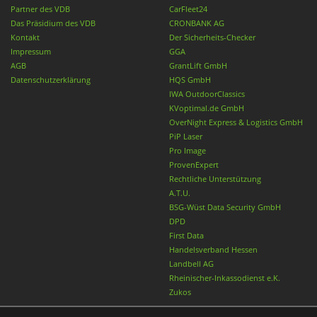
Partner des VDB
CarFleet24
Das Präsidium des VDB
CRONBANK AG
Kontakt
Der Sicherheits-Checker
Impressum
GGA
AGB
GrantLift GmbH
Datenschutzerklärung
HQS GmbH
IWA OutdoorClassics
KVoptimal.de GmbH
OverNight Express & Logistics GmbH
PiP Laser
Pro Image
ProvenExpert
Rechtliche Unterstützung
A.T.U.
BSG-Wüst Data Security GmbH
DPD
First Data
Handelsverband Hessen
Landbell AG
Rheinischer-Inkassodienst e.K.
Zukos