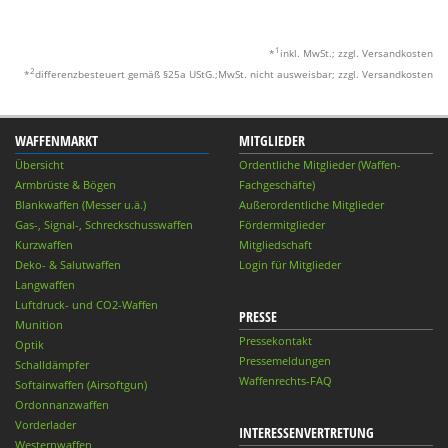
1
*
inkl. MwSt.; zzgl. Versandkosten
2
*
differenzbesteuert gemäß §25a UStG.;MwSt. nicht ausweisbar; zzgl. Versandkosten
WAFFENMARKT
MITGLIEDER
Übersicht
Ordentliche Mitglieder (Waffen-
Armbrüste & Bögen
Fachgeschäfte)
Blankwaffen (Messer u.ä.)
Außerordentliche Mitglieder
Gas-, Signal-, Schreckschusswaffen
Fördermitglieder
Kurzwaffen
Mitgliedschaft
Deko- & Salutwaffen
Login für Mitglieder
Langwaffen
Luftdruck- und CO2-Waffen
PRESSE
Munition
Pressekontakt
Optik
Pressemeldungen
Schalldämpfer
Waffenrechts-FAQ
Softairwaffen (Airsoftgun)
Ordonnanzwaffen
Vorderlader
INTERESSENVERTRETUNG
Westernwaffen